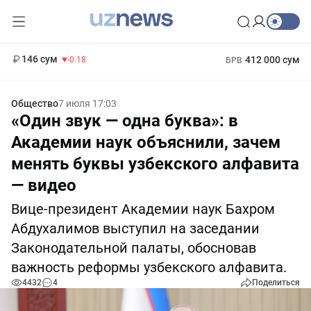
11 916 сум
28.92
13 749 сум
1 271 000 сум
32.19
МРОТ
146 сум
412 000 сум
-0.18
БРВ
Общество
7 июля 17:03
«Один звук — одна буква»: в
Академии наук объяснили, зачем
менять буквы узбекского алфавита
— видео
Вице-президент Академии наук Бахром
Абдухалимов выступил на заседании
Законодательной палаты, обосновав
важность реформы узбекского алфавита.
4432
4
Поделиться