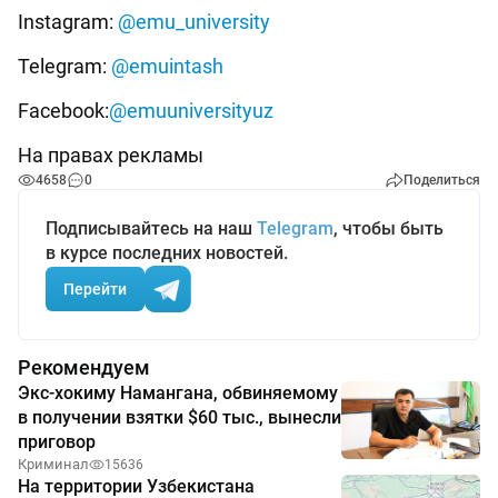
Instagram:
@emu_university
Telegram:
@emuintash
Facebook:
@emuuniversityuz
На правах рекламы
4658
0
Поделиться
Подписывайтесь на наш
Telegram
, чтобы быть
в курсе последних новостей.
Перейти
Рекомендуем
Экс-хокиму Намангана, обвиняемому
в получении взятки $60 тыс., вынесли
приговор
Криминал
15636
На территории Узбекистана