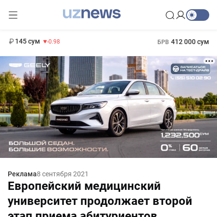
11 952 сум
36.46
13 780 сум
1 271 000 сум
30.12
МРОТ
145 сум
412 000 сум
-0.98
БРВ
Реклама
8 сентября 2021
Европейский медицинский
университет продолжает второй
этап приема абитуриентов