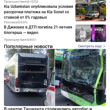
Происшествия
10253
Kia Uzbekistan опубликовала условия
рассрочки платежа на Kia Sonet со
ставкой от 0% годовых
Реклама
8343
В Джизаке в ДТП погибла 21-летняя
блогерша — видео
Происшествия
8051
Популярные новости
Смотреть еще
В центре Ташкента столкнулись автобус и