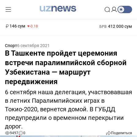
11 916 сум
28.92
13 749 сум
1 271 000 сум
32.19
МРОТ
146 сум
412 000 сум
-0.18
БРВ
Спорт
6 сентября 2021
В Ташкенте пройдет церемония
встречи паралимпийской сборной
Узбекистана — маршрут
передвижения
6 сентября наша делегация, участвовавшая
в летних Паралимпийских играх в
Токио-2020, вернется домой. В ГУБДД
предупредили о временном перекрытии
дорог.
9497
0
Поделиться