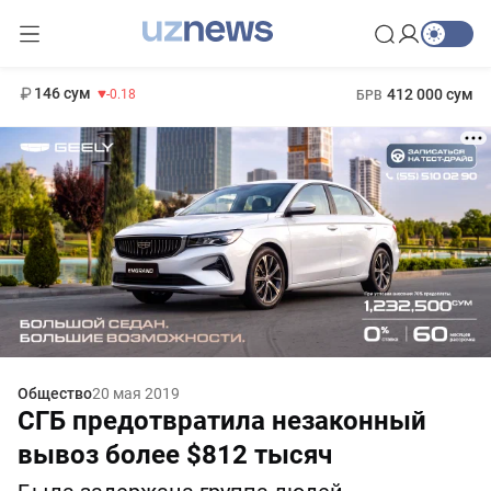
11 916 сум
28.92
13 749 сум
1 271 000 сум
32.19
МРОТ
146 сум
412 000 сум
-0.18
БРВ
Общество
20 мая 2019
СГБ предотвратила незаконный
вывоз более $812 тысяч