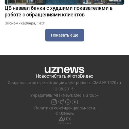
ЦБ назвал банки с худшими показателями в
работе с обращениями клиентов
Экономика
Вчера, 14:01
Показать еще
Новости
Статьи
Фото
Видео
Свидетельство о регистрации электронного СМИ № 1070 от
12.08.2015г.
Учредитель: ЧП «News Media Group»
Политика конфиденциальности
© UzNews