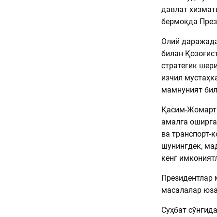
давлат хизмат
бермоқда През
Олий даражада
билан Қозоғис
стратегик шер
изчил мустаҳк
мамнуният бил
Қасим-Жомарт 
амалга оширга
ва транспорт-
шунингдек, ма
кенг имконият
Президентлар 
масалалар юза
Суҳбат сўнгид