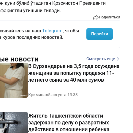
юн куни бўлиб ўтадиган Қозоғистон Президенти
фақиятли ўтишини тилади.
Поделиться
сывайтесь на наш
Telegram
, чтобы
Перейти
в курсе последних новостей.
ые новости
Смотреть еще
В Сурхандарье на 3,5 года осуждена
женщина за попытку продажи 11-
летнего сына за 40 млн сумов
Криминал
5 августа 13:33
Житель Ташкентской области
задержан по делу о развратных
действиях в отношении ребенка