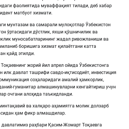
идаги фаолиятида муваффақият тилади, деб хабар
идент матбуот хизмати.
ги мунтазам ва самарали мулоқотлар Ўзбекистон
тон ўртасидаги дўстлик, яхши қўшничилик ва
иклик муносабатларининг жадал ривожланиши ва
амланиб боришига хизмат қилаётгани катта
ан қайд этилди.
Тоқаевнинг жорий йил апрел ойида Ўзбекистонга
н илк давлат ташрифи савдо-иқтисодиёт, инвестиция
коммуникация соҳаларидаги амалий ҳамкорлик,
даний-гуманитар алмашинувларни кенгайтириш учун
лар очгани алоҳида таъкидланди.
минтақавий ва халқаро аҳамиятга молик долзарб
сидан ҳам фикр алмашдилар.
а давлатимиз раҳбари Қасим-Жомарт Тоқаевга