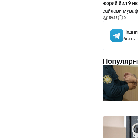
жорий йил 9 и
сайлови муваф
5945
0
Подпи
быть 
Популярн