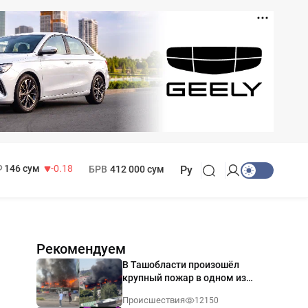
11 916 сум
28.92
13 749 сум
32.19
МРОТ
1 271 000 сум
146 сум
-0.18
БРВ
412 000 сум
Ру
Рекомендуем
В Ташобласти произошёл
крупный пожар в одном из
магазинов — видео
Происшествия
12150