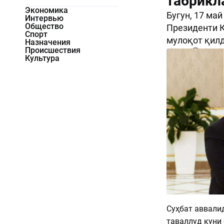
табрикл
Экономика
Бугун, 17 ма
Интервью
Общество
Президенти 
Спорт
мулоқот қилд
Назначения
Происшествия
5945
0
Культура
Суҳбат аввали
таваллуд куни