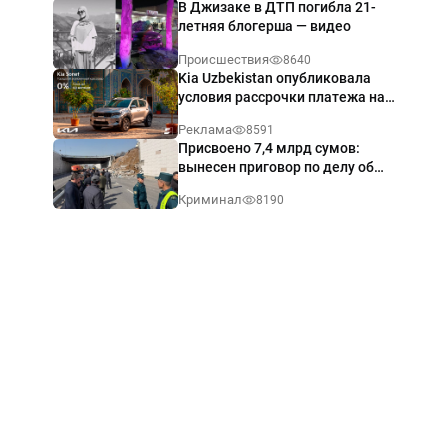
В Джизаке в ДТП погибла 21-
летняя блогерша — видео
Происшествия
8640
Kia Uzbekistan опубликовала
условия рассрочки платежа на
Kia Sonet со ставкой от 0%
Реклама
8591
годовых
Присвоено 7,4 млрд сумов:
вынесен приговор по делу об
обрушении путепровода в
Криминал
8190
Ташкенте