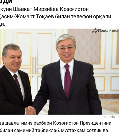
ади
й куни Шавкат Мирзиёев Қозоғистон
Қасим-Жомарт Тоқаев билан телефон орқали
и.
Поделиться
akorda.kz
да давлатимиз раҳбари Қозоғистон Президентини
 билан самимий табриклаб, мустаҳкам соғлик ва