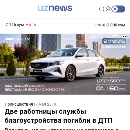
11 916 сум
28.92
13 749 сум
1 271 000 сум
32.19
МРОТ
146 сум
412 000 сум
-0.18
БРВ
Происшествия
17 мая 2019
Две работницы службы
благоустройства погибли в ДТП