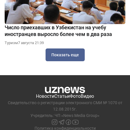
Число приехавших в Узбекистан на учебу
иностранцев выросло более чем в два раза
Туризм
7 августа 21:39
Показать еще
Новости
Статьи
Фото
Видео
Свидетельство о регистрации электронного СМИ № 1070 от
12.08.2015г.
Учредитель: ЧП «News Media Group»
Политика конфиденциальности