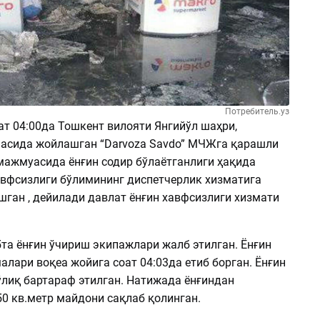
Потребитель.уз
ат 04:00да Тошкент вилояти Янгийўл шаҳри,
асида жойлашган “Darvoza Savdo” МЧЖга қарашли
 мажмуасида ёнғин содир бўлаётганлиги ҳақида
авфсизлиги бўлимининг диспетчерлик хизматига
шган , дейилади давлат ёнғин хавфсизлиги хизмати
та ёнғин ўчириш экипажлари жалб этилган. Ёнғин
лари воқеа жойига соат 04:03да етиб борган. Ёнғин
ўлиқ бартараф этилган. Натижада ёнғиндан
0 кв.метр майдони сақлаб қолинган.