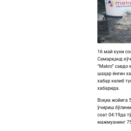
16 май куни со
Самарқанд кўч
“Makro” савдо
шаҳар ёнғин х
хабар келиб ту
хабарида.
Воқеа жойига 5
ўчириш бўлинма
соат 04:19да т
мажмуанинг 75