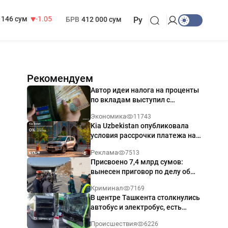
13 717 сум
-25.83
МРОТ
1 271 000 сум
146 сум
-1.05
БРВ
412 000 сум
Ру
Рекомендуем
Автор идеи налога на проценты
по вкладам выступил с
разъяснением
Экономика
11743
Kia Uzbekistan опубликовала
условия рассрочки платежа на
Kia Sonet со ставкой от 0%
Реклама
7513
годовых
Присвоено 7,4 млрд сумов:
вынесен приговор по делу об
обрушении путепровода в
Криминал
7169
Ташкенте
В центре Ташкента столкнулись
автобус и электробус, есть
пострадавший — видео
Происшествия
6226