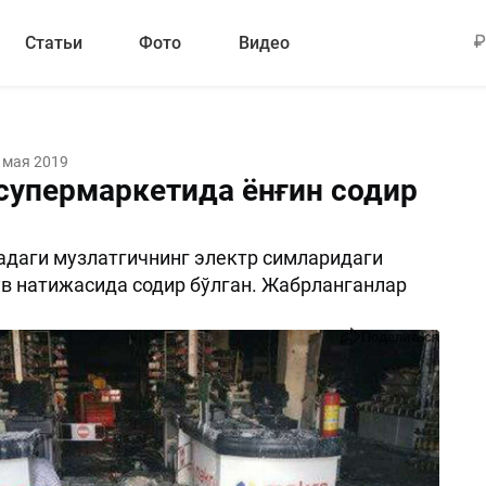
Статьи
Фото
Видео
 мая 2019
 супермаркетида ёнғин содир
даги музлатгичнинг электр симларидаги
в натижасида содир бўлган. Жабрланганлар
Поделиться