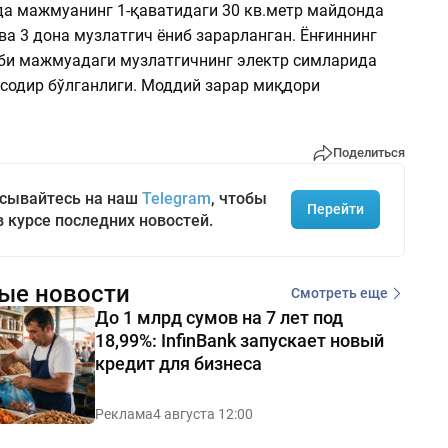
да мажмуанинг 1-қаватидаги 30 кв.метр майдонда
ва 3 дона музлатгич ёниб зарарланган. Ёнғиннинг
би мажмуадаги музлатгичнинг электр симларида
 содир бўлганлиги. Моддий зарар миқдори
.
Поделиться
сывайтесь на наш
Telegram
, чтобы
Перейти
в курсе последних новостей.
ые новости
Смотреть еще
До 1 млрд сумов на 7 лет под
18,99%: InfinBank запускает новый
кредит для бизнеса
Реклама
4 августа 12:00