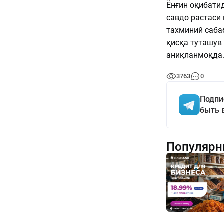
Ёнғин оқибати
савдо растаси 
тахминий саба
қисқа туташув
аниқланмоқда
3763
0
Подпи
быть 
Популярн