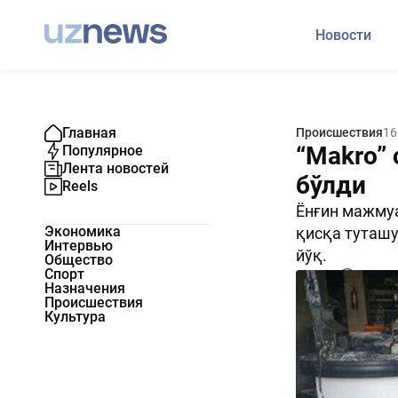
Новости
Главная
Происшествия
16
“Makro”
Популярное
Лента новостей
бўлди
Reels
Ёнғин мажмуа
Экономика
қисқа туташу
Интервью
йўқ.
Общество
Спорт
3763
0
Назначения
Происшествия
Культура