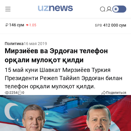
11 887 сум
-55.49
13 717 сум
1 271 000 сум
-25.83
МРОТ
146 сум
412 000 сум
-1.05
БРВ
Политика
16 мая 2019
Мирзиёев ва Эрдоған телефон
орқали мулоқот қилди
15 май куни Шавкат Мирзиёев Туркия
Президенти Режеп Таййип Эрдоған билан
телефон орқали мулоқот қилди.
2254
0
Поделиться