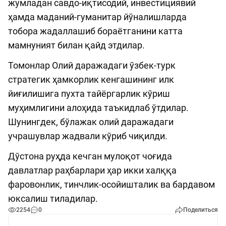
жумладан савдо-иқтисодий, инвестициявий
ҳамда маданий-гуманитар йўналишларда
тобора жадаллашиб бораётганини катта
мамнуният билан қайд этдилар.
Томонлар Олий даражадаги ўзбек-турк
стратегик ҳамкорлик кенгашининг илк
йиғилишига пухта тайёргарлик кўриш
муҳимлигини алоҳида таъкидлаб ўтдилар.
Шунингдек, бўлажак олий даражадаги
учрашувлар жадвали кўриб чиқилди.
Дўстона руҳда кечган мулоқот чоғида
давлатлар раҳбарлари ҳар икки халққа
фаровонлик, тинчлик-осойишталик ва бардавом
юксалиш тиладилар.
2254
0
Поделиться