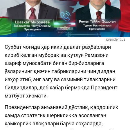
president.uz
Суҳбат чоғида ҳар икки давлат раҳбарлари
кириб келган муборак ва қутлуғ Рамазони
шариф муносабати билан бир-бирларига
ўзларининг қизғин табрикларини чин дилдан
изҳор этиб, энг эзгу ва самимий тилакларини
билдирдилар, деб хабар бермоқда Президент
матбуот хизмати.
Президентлар анъанавий дўстлик, қардошлик
ҳамда стратегик шерикликка асосланган
ҳамкорлик алоқалари барча соҳаларда,