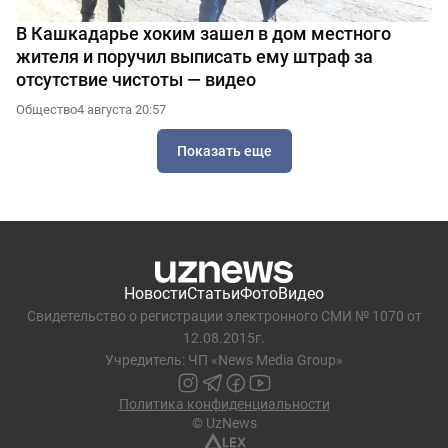
В Кашкадарье хоким зашел в дом местного
жителя и поручил выписать ему штраф за
отсутствие чистоты — видео
Общество
4 августа 20:57
Показать еще
Новости
Статьи
Фото
Видео
Свидетельство о регистрации электронного СМИ № 1070 от
12.08.2015г.
Учредитель: ЧП «News Media Group»
Политика конфиденциальности
© UzNews