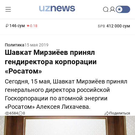
11 916 сум
28.92
13 749 сум
1 271 000 сум
32.19
МРОТ
146 сум
412 000 сум
-0.18
БРВ
Политика
15 мая 2019
Шавкат Мирзиёев принял
гендиректора корпорации
«Росатом»
Сегодня, 15 мая, Шавкат Мирзиёев принял
генерального директора российской
Госкорпорации по атомной энергии
«Росатом» Алексея Лихачева.
6584
0
Поделиться