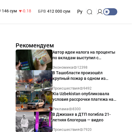
13 749 сум
32.19
МРОТ
1 271 000 сум
146 сум
-0.18
БРВ
412 000 сум
Ру
Рекомендуем
Автор идеи налога на проценты
по вкладам выступил с
разъяснением
Экономика
12398
В Ташобласти произошёл
крупный пожар в одном из
магазинов — видео
Происшествия
9492
Kia Uzbekistan опубликовала
условия рассрочки платежа на
Kia Sonet со ставкой от 0%
Реклама
8300
годовых
В Джизаке в ДТП погибла 21-
летняя блогерша — видео
Происшествия
7920