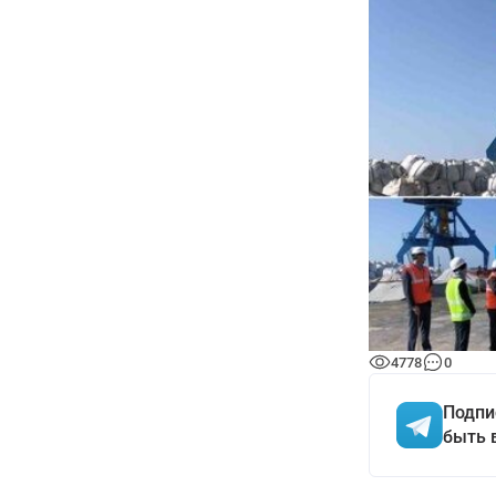
4778
0
Подпи
быть 