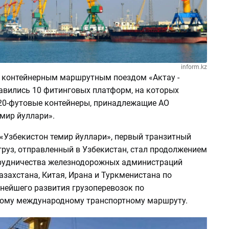
inform.kz
у контейнерным маршрутным поездом «Актау -
авились 10 фитинговых платформ, на которых
20-футовые контейнеры, принадлежащие АО
мир йуллари».
«Узбекистон темир йуллари», первый транзитный
груз, отправленный в Узбекистан, стал продолжением
рудничества железнодорожных администраций
азахстана, Китая, Ирана и Туркменистана по
нейшего развития грузоперевозок по
ому международному транспортному маршруту.