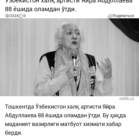
Ўзбекистон халқ артисти Яйра Абдуллаева
88 ёшида оламдан ўтди.
3324
0
Поделиться
natlib.uz
Тошкентда Ўзбекистон халқ артисти Яйра
Абдуллаева 88 ёшида оламдан ўтди. Бу ҳақда
маданият вазирлиги матбуот хизмати хабар
берди.