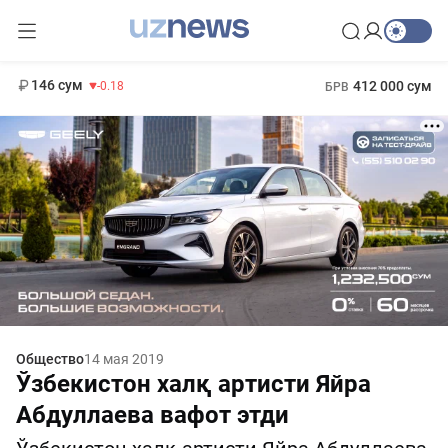
11 916 сум
28.92
13 749 сум
1 271 000 сум
32.19
МРОТ
146 сум
412 000 сум
-0.18
БРВ
Общество
14 мая 2019
Ўзбекистон халқ артисти Яйра
Абдуллаева вафот этди