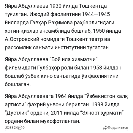
Яйра Абдуллаева 1930 йилда Тошкентда
туғилган. Ижодий фаолиятини 1944—1945
йилларда Гавҳар Раҳимова раҳбарлигидаги
хотин-қизлар ансамблида бошлаб, 1950 йилда
А.Островский номидаги Тошкент театр ва
рассомлик санъати институтини тугатган.
Яйра Абдуллаева “Бой ила хизматчи”
фильмидаги Гулбаҳор роли билан 1953 йилдан
бошлаб ўзбек кино санъатида ўз фаолиятини
бошлаган.
Яйра Абдуллаевага 1964 йилда “Ўзбекистон халқ
артисти” фахрий унвони берилган. 1998 йилда
“Дўстлик” ордени, 2011 йилда “Эл-юрт ҳурмати”
ордени билан мукофотланган.
3324
0
Поделиться