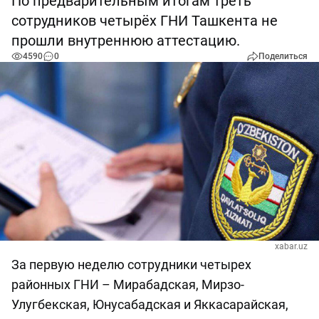
По предварительным итогам треть
сотрудников четырёх ГНИ Ташкента не
прошли внутреннюю аттестацию.
4590
0
Поделиться
xabar.uz
За первую неделю сотрудники четырех
районных ГНИ – Мирабадская, Мирзо-
Улугбекская, Юнусабадская и Яккасарайская,