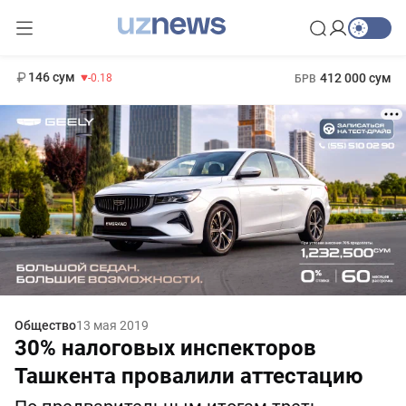
11 916 сум
28.92
13 749 сум
1 271 000 сум
32.19
МРОТ
146 сум
412 000 сум
-0.18
БРВ
Общество
13 мая 2019
30% налоговых инспекторов
Ташкента провалили аттестацию