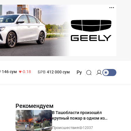
11 916 сум
28.92
13 749 сум
32.19
МРОТ
1 271 000 сум
146 сум
-0.18
БРВ
412 000 сум
Ру
Рекомендуем
В Ташобласти произошёл
крупный пожар в одном из
магазинов — видео
Происшествия
12037