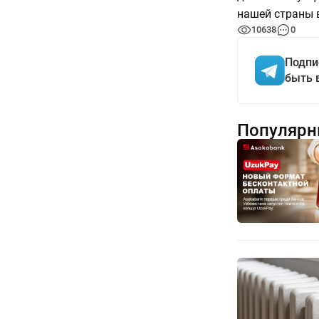
нашей страны в
10638
0
Подпи
быть 
Популярн