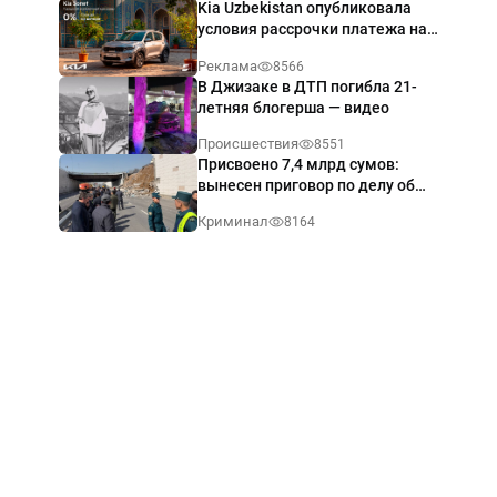
Kia Uzbekistan опубликовала
условия рассрочки платежа на
Kia Sonet со ставкой от 0%
Реклама
8566
годовых
В Джизаке в ДТП погибла 21-
летняя блогерша — видео
Происшествия
8551
Присвоено 7,4 млрд сумов:
вынесен приговор по делу об
обрушении путепровода в
Криминал
8164
Ташкенте