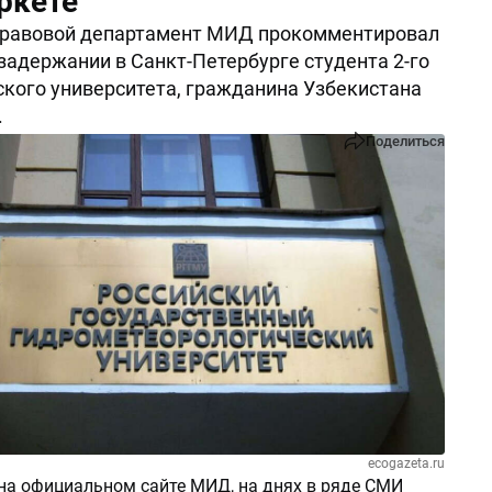
ркете
правовой департамент МИД прокомментировал
задержании в Санкт-Петербурге студента 2-го
ского университета, гражданина Узбекистана
.
Поделиться
ecogazeta.ru
на официальном сайте МИД, на днях в ряде СМИ