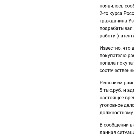
появилось сооб
2-го курса Рос
гражданина Уз
подрабатывал 
работу (патента
Известно, что
покупателю ра
попала покупат
соотечественни
Решением райо
5 тыс.руб. и а
настоящее вре
уголовное дело
должностному 
В сообщении в
данная ситуац