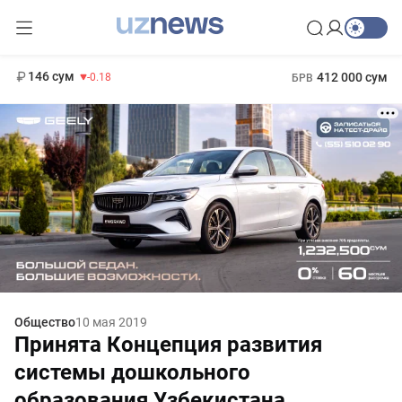
11 916 сум
28.92
13 749 сум
1 271 000 сум
32.19
МРОТ
146 сум
412 000 сум
-0.18
БРВ
Общество
10 мая 2019
Принята Концепция развития
системы дошкольного
образования Узбекистана