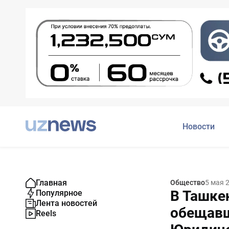
Новости
Главная
Общество
5 мая 
В Ташке
Популярное
Лента новостей
обещавш
Reels