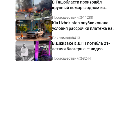
В Ташобласти произошёл
крупный пожар в одном из
магазинов — видео
Происшествия
11288
Kia Uzbekistan опубликовала
условия рассрочки платежа на
Kia Sonet со ставкой от 0%
Реклама
8413
годовых
В Джизаке в ДТП погибла 21-
летняя блогерша — видео
Происшествия
8244