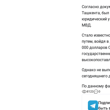
Согласно доку
Ташкента, был
юридический у
МВД.
Стало известно
путем, войдя в
000 долларов 
государственн
высокопоставл
Однако не выпо
сегодняшнего д
По данному фак
8123
0
Подпи
быть 