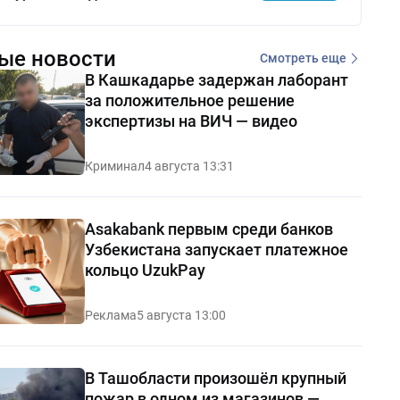
ые новости
Смотреть еще
В Кашкадарье задержан лаборант
за положительное решение
экспертизы на ВИЧ — видео
Криминал
4 августа 13:31
Asakabank первым среди банков
Узбекистана запускает платежное
кольцо UzukPay
Реклама
5 августа 13:00
В Ташобласти произошёл крупный
пожар в одном из магазинов —