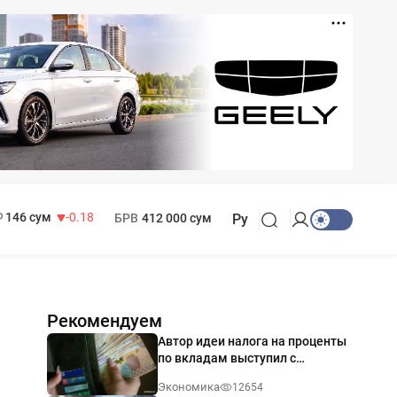
11 916 сум
28.92
13 749 сум
32.19
МРОТ
1 271 000 сум
146 сум
-0.18
БРВ
412 000 сум
Ру
Рекомендуем
Автор идеи налога на проценты
по вкладам выступил с
разъяснением
Экономика
12654