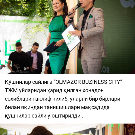
Қўшнилар сайлига “OLMAZOR BUZINESS CITY”
ТЖМ уйларидан ҳарид қилган хонадон
соҳиблари таклиф килиб, уларни бир бирлари
билан яқиндан танишишлари мақсадида
қўшнилар сайли уюштирилди .