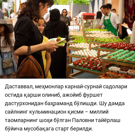
Даставвал, меҳмонлар карнай-сурнай садолари
остида қарши олиниб, ажойиб фуршет
дастурхонидан баҳраманд бўлишди. Шу дамда
сайлнинг кульминацион қисми – миллий
таомларнинг шоҳи бўлган Паловни тайёрлаш
бўйича мусобақага старт берилди.