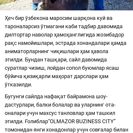
Ҳеч бир ўзбекона маросим шарқона куй ва
тароналарсиз ўтмагани каби тадбир давомида
дилтортар наволар ҳамоҳанглигида жозибадор
рақс намойишлари, эстрада хонандалари ҳамда
аниматорларнинг чиқишлари ҳам ҳавола
этилди. Бундан ташқари, сайл давомида
суратлар чизиш, лойдан сопол буюмлар ясаш
бўйича қизиқарли маҳорат дарслари ҳам
ўтказилди.
Бугунги сайлда нафақат байрамона шоу-
дастурлари, балки болалар ва уларнинг ота-
оналари учун махсус танловлар ҳам ташкил
этилди. Ғолиблар“OLMAZOR BUZINESS CITY”
томонидан янги хонадонлар учун совғалар билан