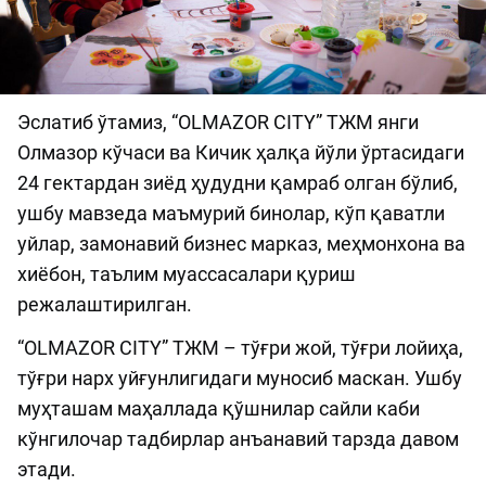
Эслатиб ўтамиз, “OLMAZOR CITY” ТЖМ янги
Олмазор кўчаси ва Кичик ҳалқа йўли ўртасидаги
24 гектардан зиёд ҳудудни қамраб олган бўлиб,
ушбу мавзеда маъмурий бинолар, кўп қаватли
уйлар, замонавий бизнес марказ, меҳмонхона ва
хиёбон, таълим муассасалари қуриш
режалаштирилган.
“OLMAZOR CITY” ТЖМ – тўғри жой, тўғри лойиҳа,
тўғри нарх уйғунлигидаги муносиб маскан. Ушбу
муҳташам маҳаллада қўшнилар сайли каби
кўнгилочар тадбирлар анъанавий тарзда давом
этади.