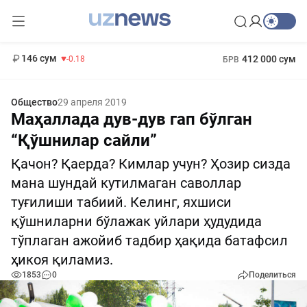
11 916 сум
28.92
13 749 сум
1 271 000 сум
32.19
МРОТ
146 сум
412 000 сум
-0.18
БРВ
Общество
29 апреля 2019
Маҳаллада дув-дув гап бўлган
“Қўшнилар сайли”
Қачон? Қаерда? Кимлар учун? Ҳозир сизда
мана шундай кутилмаган саволлар
туғилиши табиий. Келинг, яхшиси
қўшниларни бўлажак уйлари ҳудудида
тўплаган ажойиб тадбир ҳақида батафсил
ҳикоя қиламиз.
1853
0
Поделиться