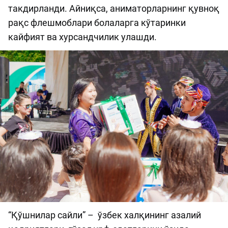
такдирланди. Айниқса, аниматорларнинг қувноқ
рақс флешмоблари болаларга кўтаринки
кайфият ва хурсандчилик улашди.
“Қўшнилар сайли” – ўзбек халқининг азалий