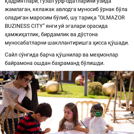
қадриятлари, гўзал урф-одатларини ўзида
жамлаган, келажак авлодга муносиб ўрнак бўла
оладиган маросим бўлиб, шу тариқа “OLMAZOR
BUZINESS CITY” янги уй эгалари орасида
ҳамжиҳатлик, бирдамлик ва дўстона
муносабатларни шакллантиришга ҳисса қўшади.
Сайл сўнгида барча қўшнилар ва меҳмонлар
байрамона ошдан баҳраманд бўлишди.