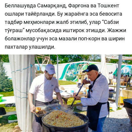
Беллашувда Самарқанд, Фарғона ва Тошкент
ошлари тайёрланди. Бу жараёнга эса бевосита
тадбир меҳмонлари жалб этилиб, улар “Сабзи
тўғраш” мусобақасида иштирок этишди. Жажжи
болажонлар учун эса мазали поп-корн ва ширин
пахталар улашилди.