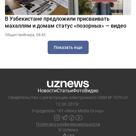
В Узбекистане предложили присваивать
махаллям и домам статус «позорных» — видео
Общество
Вчера, 08:45
Показать еще
Новости
Статьи
Фото
Видео
Свидетельство о регистрации электронного СМИ № 1070 от
12.08.2015г.
Учредитель: ЧП «News Media Group»
Политика конфиденциальности
© UzNews