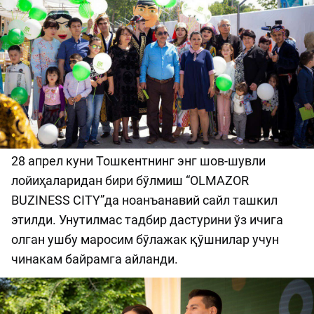
28 апрел куни Тошкентнинг энг шов-шувли
лойиҳаларидан бири бўлмиш “OLMAZOR
BUZINESS CITY”да ноанъанавий сайл ташкил
этилди. Унутилмас тадбир дастурини ўз ичига
олган ушбу маросим бўлажак қўшнилар учун
чинакам байрамга айланди.