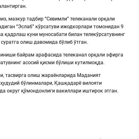
алантирган.
из, мазкур тадбир “Севимли” телеканали орқали
адиган “Эслаб” кўрсатуви ижодкорлари томонидан 9
ва қадрлаш куни муносабати билан телекўрсатувнинг
 суратга олиш давомида бўлиб ўтган.
риниши байрам арафасида телеканал орқали эфирга
сатувнинг асосий қисми бўлиши кутилмоқда.
и, тасвирга олиш жараёнларида Маданият
 ҳудудий бўлинмалари, Қашқадарё вилояти
да округ қўмондонлиги вакиллари иштирок этган.