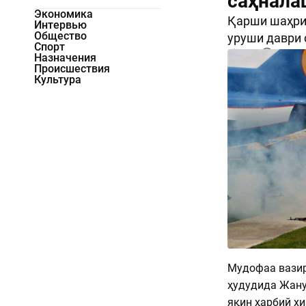
саҳнала
Экономика
Қарши шаҳрид
Интервью
Общество
уруши даври
Спорт
2986
0
Назначения
Происшествия
Культура
Мудофаа вазир
ҳудудида Жану
яқин ҳарбий х