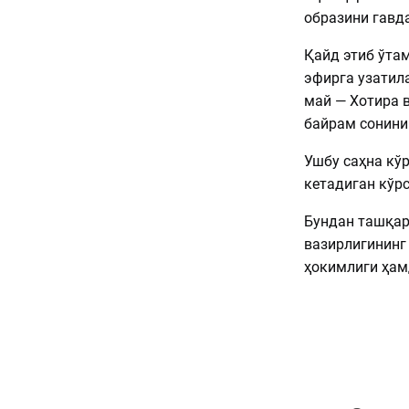
образини гавд
Қайд этиб ўтам
эфирга узатил
май — Хотира 
байрам сонини
Ушбу саҳна кў
кетадиган кўр
Бундан ташқар
вазирлигининг
ҳокимлиги ҳам