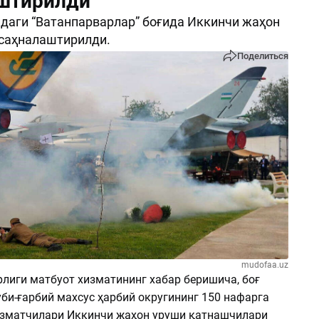
штирилди
аги “Ватанпарварлар” боғида Иккинчи жаҳон
 саҳналаштирилди.
Поделиться
mudofaa.uz
лиги матбуот хизматининг хабар беришича, боғ
би-ғарбий махсус ҳарбий округининг 150 нафарга
изматчилари Иккинчи жаҳон уруши қатнашчилари