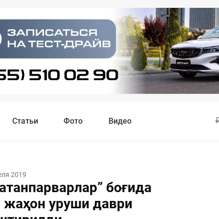
Статьи
Фото
Видео
еля 2019
Ватанпарварлар” боғида
 жаҳон уруши даври