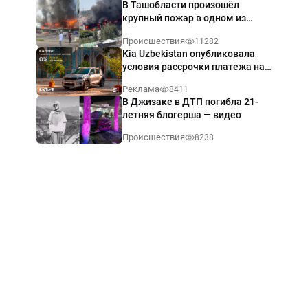
В Ташобласти произошёл
крупный пожар в одном из
магазинов — видео
Происшествия
11282
Kia Uzbekistan опубликовала
условия рассрочки платежа на
Kia Sonet со ставкой от 0%
Реклама
8411
годовых
В Джизаке в ДТП погибла 21-
летняя блогерша — видео
Происшествия
8238