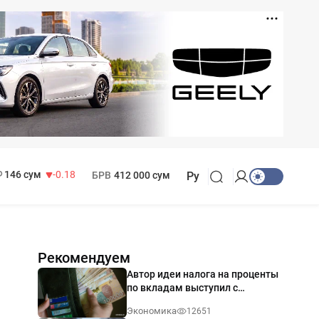
11 916 сум
28.92
13 749 сум
32.19
МРОТ
1 271 000 сум
146 сум
-0.18
БРВ
412 000 сум
Ру
Рекомендуем
Автор идеи налога на проценты
по вкладам выступил с
разъяснением
Экономика
12651