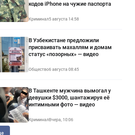
кодов iPhone на чужие паспорта
Криминал
5 августа 14:58
В Узбекистане предложили
присваивать махаллям и домам
статус «позорных» — видео
Общество
6 августа 08:45
В Ташкенте мужчина вымогал у
девушки $3000, шантажируя её
интимными фото — видео
Криминал
Вчера, 10:06
ще