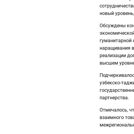
сотрудничеств
новый уровень,
Обсуждены кон
экономической
гуманитарной 
наращивания в
реализации дог
высшем уровне
Подчеркивалос
узбекско-тадж
государственн
партнерства.
Отмечалось, чт
взаимного тов
межрегиональн