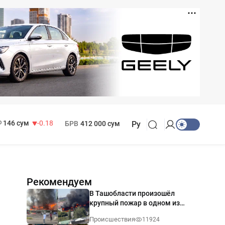
11 916 сум
28.92
13 749 сум
32.19
МРОТ
1 271 000 сум
146 сум
-0.18
БРВ
412 000 сум
Ру
Рекомендуем
В Ташобласти произошёл
крупный пожар в одном из
магазинов — видео
Происшествия
11924