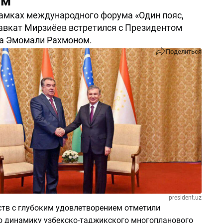
ом
рамках международного форума «Один пояс,
авкат Мирзиёев встретился с Президентом
а Эмомали Рахмоном.
Поделиться
president.uz
ств с глубоким удовлетворением отметили
 динамику узбекско-таджикского многопланового