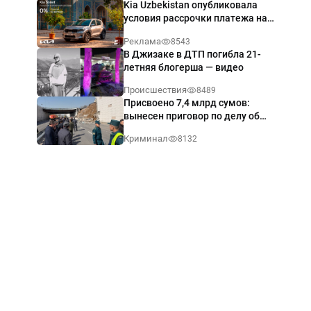
Kia Uzbekistan опубликовала
условия рассрочки платежа на
Kia Sonet со ставкой от 0%
Реклама
8543
годовых
В Джизаке в ДТП погибла 21-
летняя блогерша — видео
Происшествия
8489
Присвоено 7,4 млрд сумов:
вынесен приговор по делу об
обрушении путепровода в
Криминал
8132
Ташкенте