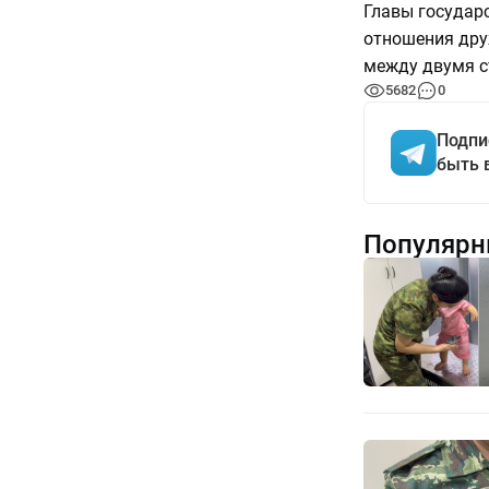
Главы государ
отношения дру
между двумя с
5682
0
Подпи
быть 
Популярн