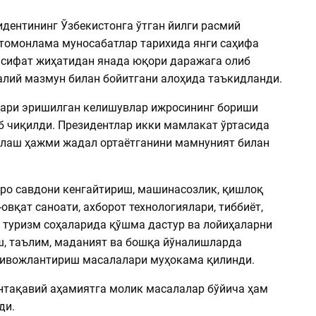
идентининг Ўзбекистонга ўтган йилги расмий
томонлама муносабатлар тарихида янги саҳифа
и сифат жиҳатидан янада юқори даражага олиб
алий мазмун билан бойитгани алоҳида таъкидланди.
ари эришилган келишувлар ижросининг бориши
б чиқилди. Президентлар икки мамлакат ўртасида
лаш ҳажми жадал ортаётганини мамнуният билан
ро савдони кенгайтириш, машинасозлик, қишлоқ
-овқат саноати, ахборот технологиялари, тиббиёт,
 туризм соҳаларида қўшма дастур ва лойиҳаларни
, таълим, маданият ва бошқа йўналишларда
ивожлантириш масалалари муҳокама қилинди.
нтақавий аҳамиятга молик масалалар бўйича ҳам
ди.