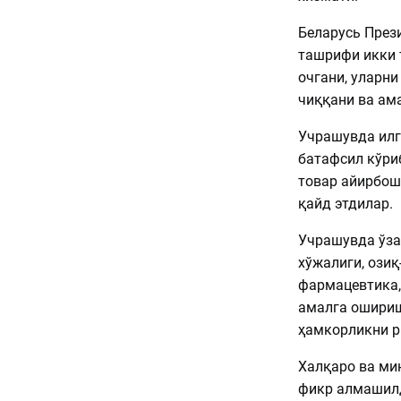
Беларусь През
ташрифи икки 
очгани, уларн
чиққани ва ам
Учрашувда илг
батафсил кўри
товар айирбош
қайд этдилар.
Учрашувда ўза
хўжалиги, озиқ
фармацевтика,
амалга ошириш
ҳамкорликни р
Халқаро ва ми
фикр алмашил