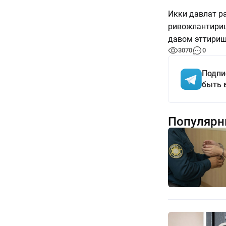
Икки давлат р
ривожлантириш
давом эттириш
3070
0
Подпи
быть 
Популярн