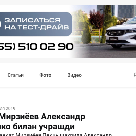
Статьи
Фото
Видео
ля 2019
Мирзиёев Александр
ко билан учрашди
авкат Мирзиёев Пекин шаҳрида Александр