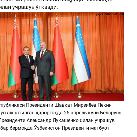
лан учрашув ўтказди.
Поделиться
спубликаси Президенти Шавкат Мирзиёев Пекин
чун ажратилган қароргоҳда 25 апрель куни Беларусь
Президенти Александр Лукашенко билан учрашув
хабар бермоқда Ўзбекистон Президенти матбуот