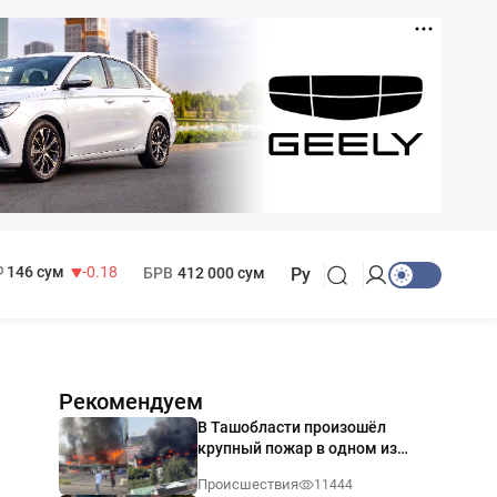
11 916 сум
28.92
13 749 сум
32.19
МРОТ
1 271 000 сум
146 сум
-0.18
БРВ
412 000 сум
Ру
Рекомендуем
В Ташобласти произошёл
крупный пожар в одном из
магазинов — видео
Происшествия
11444