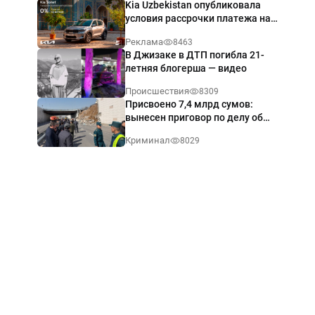
Kia Uzbekistan опубликовала
условия рассрочки платежа на
Kia Sonet со ставкой от 0%
Реклама
8463
годовых
В Джизаке в ДТП погибла 21-
летняя блогерша — видео
Происшествия
8309
Присвоено 7,4 млрд сумов:
вынесен приговор по делу об
обрушении путепровода в
Криминал
8029
Ташкенте