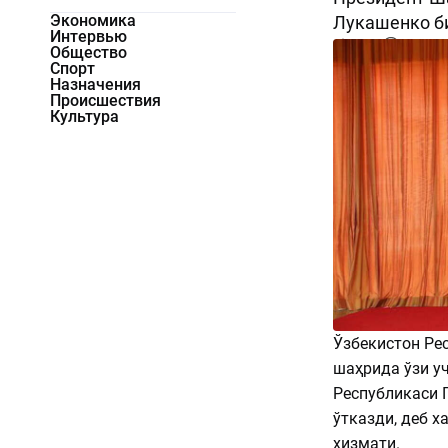
Экономика
Лукашенко би
Интервью
3070
0
Общество
Спорт
Назначения
Происшествия
Культура
Ўзбекистон Ре
шаҳрида ўзи у
Республикаси 
ўтказди, деб 
хизмати.