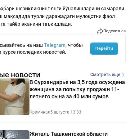
аҳбари шерикликнинг янги йўналишларини самарали
 мақсадида турли даражадаги мулоқотни фаол
га тайёр эканини таъкидлади.
Поделиться
сывайтесь на наш
Telegram
, чтобы
Перейти
в курсе последних новостей.
ые новости
Смотреть еще
В Сурхандарье на 3,5 года осуждена
женщина за попытку продажи 11-
летнего сына за 40 млн сумов
Криминал
5 августа 13:33
Житель Ташкентской области