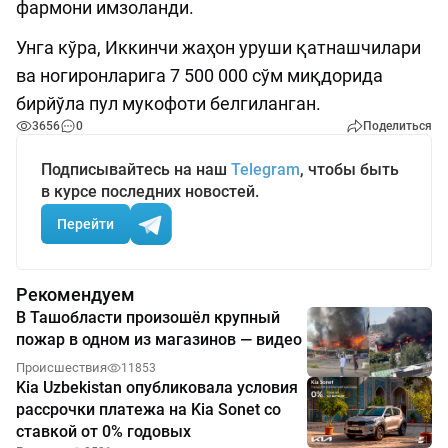
фармони имзоланди.
Унга кўра, Иккинчи жаҳон уруши қатнашчилари
ва ногиронларига 7 500 000 сўм миқдорида
бирйўла пул мукофоти белгиланган.
3656
0
Поделиться
Подписывайтесь на наш
Telegram
, чтобы быть
в курсе последних новостей.
Перейти
Рекомендуем
В Ташобласти произошёл крупный
пожар в одном из магазинов — видео
Происшествия
11853
Kia Uzbekistan опубликовала условия
рассрочки платежа на Kia Sonet со
ставкой от 0% годовых