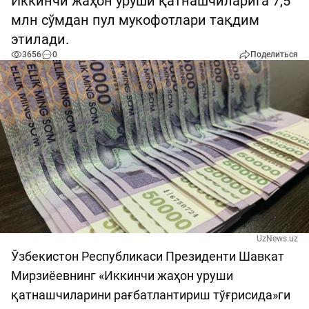
Иккинчи жаҳон уруши қатнашчиларига 7,5
млн сўмдан пул мукофотлари тақдим
этилади.
3656
0
Поделиться
UzNews.uz
Ўзбекистон Республикаси Президенти Шавкат
Мирзиёевнинг «Иккинчи жаҳон уруши
қатнашчиларини рағбатлантириш тўғрисида»ги