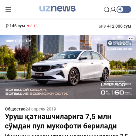
11 916 сум
28.92
13 749 сум
1 271 000 сум
32.19
МРОТ
146 сум
412 000 сум
-0.18
БРВ
Общество
24 апреля 2019
Уруш қатнашчиларига 7,5 млн
сўмдан пул мукофоти берилади