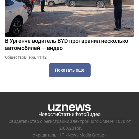
В Ургенче водитель BYD протаранил несколько
автомобилей — видео
Общество
Вчера, 11:12
Показать еще
Новости
Статьи
Фото
Видео
Свидетельство о регистрации электронного СМИ № 1070 от
12.08.2015г.
Учредитель: ЧП «News Media Group»