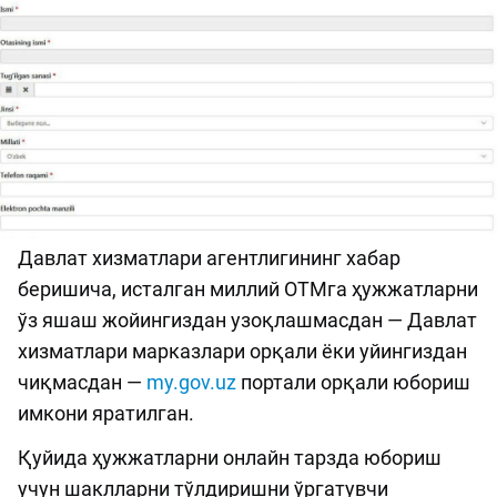
Давлат хизматлари агентлигининг хабар
беришича, исталган миллий ОТМга ҳужжатларни
ўз яшаш жойингиздан узоқлашмасдан — Давлат
хизматлари марказлари орқали ёки уйингиздан
чиқмасдан —
my.gov.uz
портали орқали юбориш
имкони яратилган.
Қуйида ҳужжатларни онлайн тарзда юбориш
учун шаклларни тўлдиришни ўргатувчи