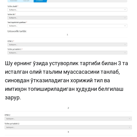
Шу ернинг ўзида устуворлик тартиби билан 3 та
исталган олий таълим муассасасини танлаб,
синовдан ўтказиладиган хорижий тил ва
имтиҳон топишириладиган ҳудудни белгилаш
зарур.