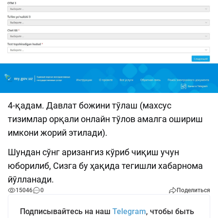
4-қадам. Давлат божини тўлаш (махсус
тизимлар орқали онлайн тўлов амалга ошириш
имкони жорий этилади).
Шундан сўнг аризангиз кўриб чиқиш учун
юборилиб, Сизга бу ҳақида тегишли хабарнома
йўлланади.
15046
0
Поделиться
Подписывайтесь на наш
Telegram
, чтобы быть