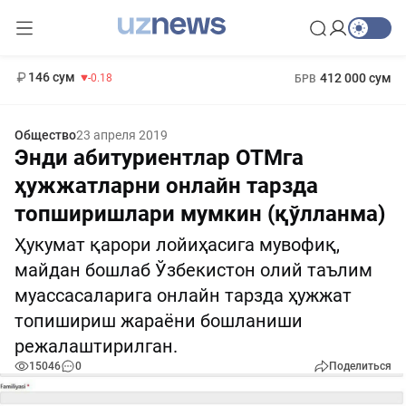
11 916 сум
28.92
13 749 сум
1 271 000 сум
32.19
МРОТ
146 сум
412 000 сум
-0.18
БРВ
Общество
23 апреля 2019
Энди абитуриентлар ОТМга
ҳужжатларни онлайн тарзда
топширишлари мумкин (қўлланма)
Ҳукумат қарори лойиҳасига мувофиқ,
майдан бошлаб Ўзбекистон олий таълим
муассасаларига онлайн тарзда ҳужжат
топишириш жараёни бошланиши
режалаштирилган.
15046
0
Поделиться