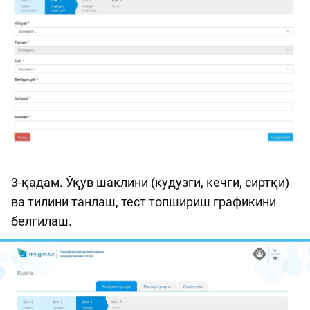
3-қадам. Ўқув шаклини (кудузги, кечги, сиртқи)
ва тилини танлаш, тест топшириш графикини
белгилаш.