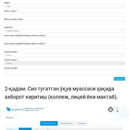
2-қадам. Сиз тугатган ўқув муассаси ҳақида
ахборот киритиш (коллеж, лицей ёки мактаб).