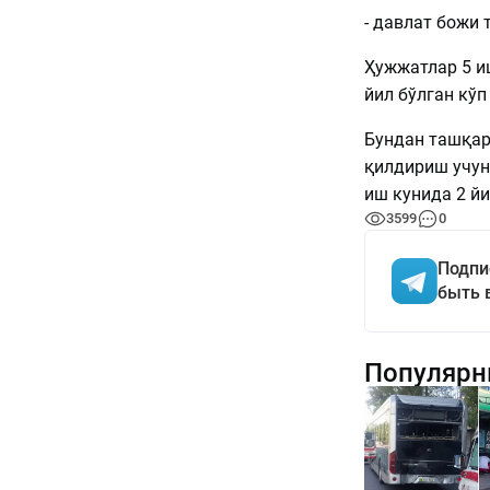
- давлат божи 
Ҳужжатлар 5 и
йил бўлган кўп
Бундан ташқар
қилдириш учун
иш кунида 2 й
3599
0
Подпи
быть 
Популярн