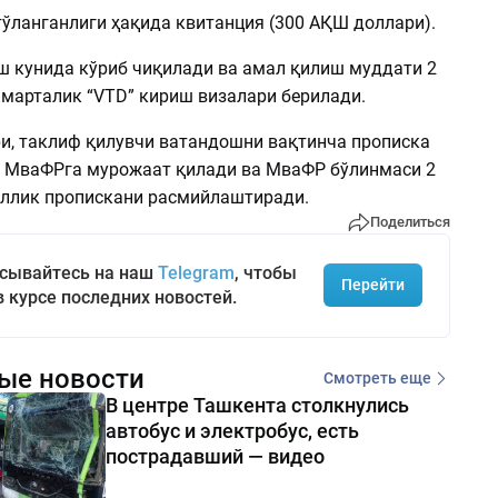
тўланганлиги ҳақида квитанция (300 АҚШ доллари).
ш кунида кўриб чиқилади ва амал қилиш муддати 2
 марталик “VTD” кириш визалари берилади.
и, таклиф қилувчи ватандошни вақтинча прописка
 МваФРга мурожаат қилади ва МваФР бўлинмаси 2
иллик пропискани расмийлаштиради.
Поделиться
сывайтесь на наш
Telegram
, чтобы
Перейти
в курсе последних новостей.
ые новости
Смотреть еще
В центре Ташкента столкнулись
автобус и электробус, есть
пострадавший — видео