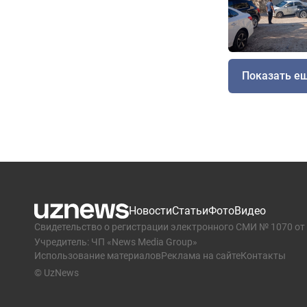
Показать е
Новости
Статьи
Фото
Видео
Свидетельство о регистрации электронного СМИ № 1070 от 
Учредитель: ЧП «News Media Group»
Использование материалов
Реклама на сайте
Контакты
© UzNews