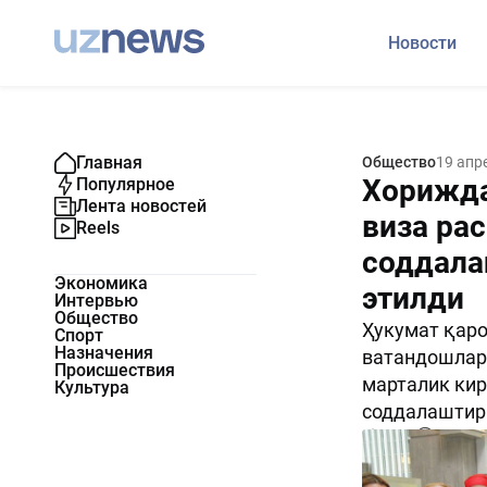
Новости
Главная
Общество
19 апр
Хорижда
Популярное
Лента новостей
виза ра
Reels
соддала
Экономика
этилди
Интервью
Общество
Ҳукумат қаро
Спорт
Назначения
ватандошлар
Происшествия
марталик кир
Культура
соддалаштир
3599
0