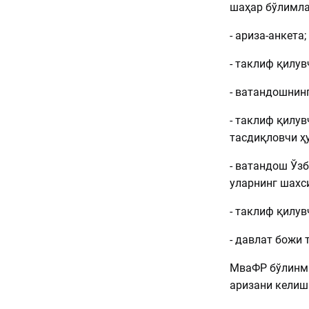
шаҳар бўлимла
- ариза-анкета;
- таклиф қилув
- ватандошнин
- таклиф қилу
тасдиқловчи ҳ
- ватандош Ўзб
уларнинг шахс
- таклиф қилув
- давлат божи 
МваФР бўлинма
аризани келиш