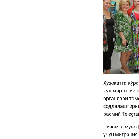
Ҳужжатга кўра
кўп марталик 
органлари том
соддалаштирил
расмий Telegr
Низомга мувоф
учун миграция