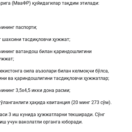
рига (МваФР) қуйидагилар тақдим этилади:
чининг паспорти;
г шахсини тасдиқловчи ҳужжат;
вчининг ватандош билан қариндошлигини
ужжат;
екистонга оила аъзолари билан келмоқчи бўлса,
ини ва қариндошлигини тасдиқловчи ҳужжатлар;
чининг 3,5х4,5 икки дона расми;
тўланганлиги ҳақида квитанция (20 минг 273 сўм).
си 3 иш кунида ҳужжатларни текширади. Сўнг
иш учун ваколатли органга юборади.