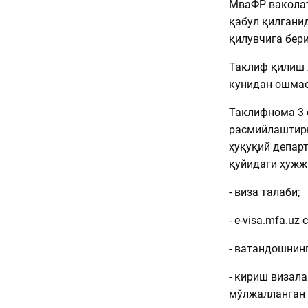
МваФР ваколат
қабул қилгани
қилувчига бер
Таклиф қилиш 
кунидан ошмас
Таклифнома 3 
расмийлаштири
ҳуқуқий депар
қуйидаги ҳужж
- виза талаби;
- e-visa.mfa.uz
- ватандошнин
- кириш визал
мўлжалланган 