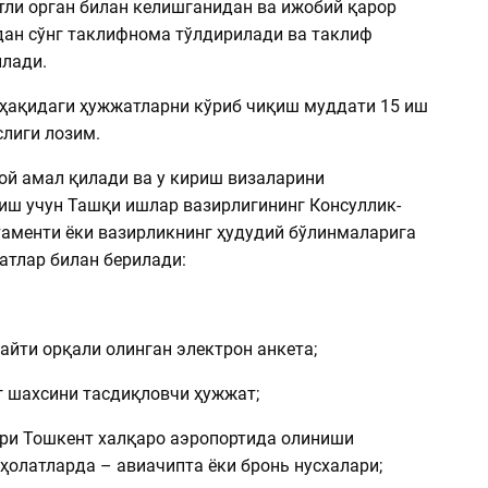
ли орган билан келишганидан ва ижобий қарор
дан сўнг таклифнома тўлдирилади ва таклиф
илади.
ҳақидаги ҳужжатларни кўриб чиқиш муддати 15 иш
лиги лозим.
ой амал қилади ва у кириш визаларини
ш учун Ташқи ишлар вазирлигининг Консуллик-
таменти ёки вазирликнинг ҳудудий бўлинмаларига
атлар билан берилади:
 сайти орқали олинган электрон анкета;
г шахсини тасдиқловчи ҳужжат;
ари Тошкент халқаро аэропортида олиниши
ҳолатларда – авиачипта ёки бронь нусхалари;