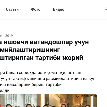
Статьи
Фото
Видео
еля 2019
 яшовчи ватандошлар учун
смийлаштиришнинг
штирилган тартиби жорий
ри билан хорижда истиқомат қилаётган
 учун таклиф қилишни расмийлаштириш ва кўп
иш визаларини бериш тартиби
илди.
Поделиться