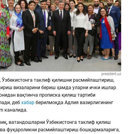
president.uz
, Ўзбекистонга таклиф қилишни расмийлаштириш,
кириш визаларини бериш ҳамда уларни ички ишлар
онидан вақтинча прописка қилиш тартиби
ади, деб
хабар
берилмоқда Адлия вазирлигининг
am каналида.
иқ, ватандошларни Ўзбекистонга таклиф қилиш
 ва фуқароликни расмийлаштириш бошқармаларига,