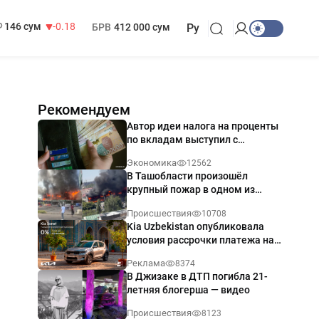
13 749 сум
32.19
МРОТ
1 271 000 сум
146 сум
-0.18
БРВ
412 000 сум
Ру
Рекомендуем
Автор идеи налога на проценты
по вкладам выступил с
разъяснением
Экономика
12562
В Ташобласти произошёл
крупный пожар в одном из
магазинов — видео
Происшествия
10708
Kia Uzbekistan опубликовала
условия рассрочки платежа на
Kia Sonet со ставкой от 0%
Реклама
8374
годовых
В Джизаке в ДТП погибла 21-
летняя блогерша — видео
Происшествия
8123