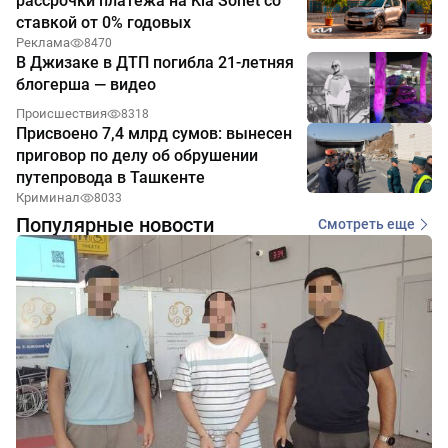
рассрочки платежа на Kia Sonet со
ставкой от 0% годовых
Реклама
8470
В Джизаке в ДТП погибла 21-летняя
блогерша — видео
Происшествия
8318
Присвоено 7,4 млрд сумов: вынесен
приговор по делу об обрушении
путепровода в Ташкенте
Криминал
8033
Популярные новости
Смотреть еще