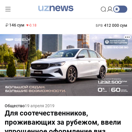
11 916 сум
28.92
13 749 сум
1 271 000 сум
32.19
МРОТ
146 сум
412 000 сум
-0.18
БРВ
Общество
19 апреля 2019
Для соотечественников,
проживающих за рубежом, ввели
упрощенное оформление виз