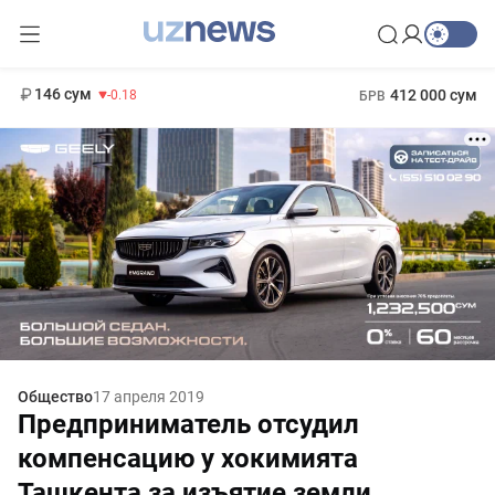
11 916 сум
28.92
13 749 сум
1 271 000 сум
32.19
МРОТ
146 сум
412 000 сум
-0.18
БРВ
Общество
17 апреля 2019
Предприниматель отсудил
компенсацию у хокимията
Ташкента за изъятие земли