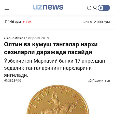
11 887 сум
-55.49
13 717 сум
1 271 000 сум
-25.83
МРОТ
146 сум
412 000 сум
-1.05
БРВ
Экономика
16 апреля 2019
Олтин ва кумуш тангалар нархи
сезиларли даражада пасайди
Ўзбекистон Марказий банки 17 апрелдан
эсдалик тангаларининг нархларини
янгилади.
3828
0
Поделиться