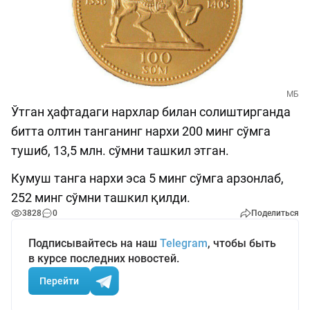
МБ
Ўтган ҳафтадаги нархлар билан солиштирганда
битта олтин танганинг нархи 200 минг сўмга
тушиб, 13,5 млн. сўмни ташкил этган.
Кумуш танга нархи эса 5 минг сўмга арзонлаб,
252 минг сўмни ташкил қилди.
3828
0
Поделиться
Подписывайтесь на наш
Telegram
, чтобы быть
в курсе последних новостей.
Перейти