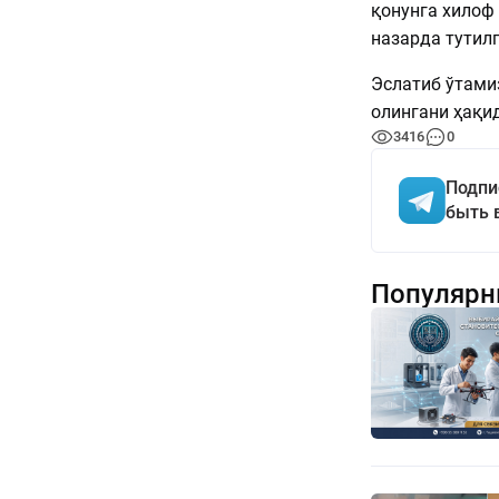
қонунга хилоф
назарда тутил
Эслатиб ўтами
олингани ҳақи
3416
0
Подпи
быть 
Популярн