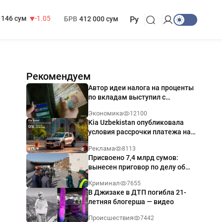
13 717 сум
-25.83
МРОТ
1 271 000 сум
146 сум
-1.05
БРВ
412 000 сум
Ру
Рекомендуем
Автор идеи налога на проценты
по вкладам выступил с
разъяснением
Экономика
12100
Kia Uzbekistan опубликовала
условия рассрочки платежа на
Kia Sonet со ставкой от 0%
Реклама
8113
годовых
Присвоено 7,4 млрд сумов:
вынесен приговор по делу об
обрушении путепровода в
Криминал
7655
Ташкенте
В Джизаке в ДТП погибла 21-
летняя блогерша — видео
Происшествия
7442