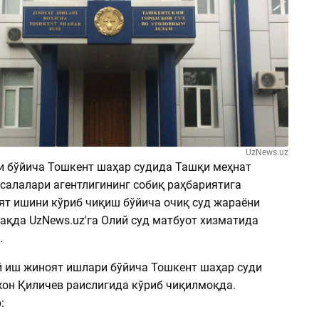
UzNews.uz
 бўйича Тошкент шаҳар судида Ташқи меҳнат
салалари агентлигининг собиқ раҳбариятига
ят ишини кўриб чиқиш бўйича очиқ суд жараёни
ақда UzNews.uz'га Олий суд матбуот хизматида
.
 иш жиноят ишлари бўйича Тошкент шаҳар суди
он Қиличев раислигида кўриб чиқилмоқда.
: