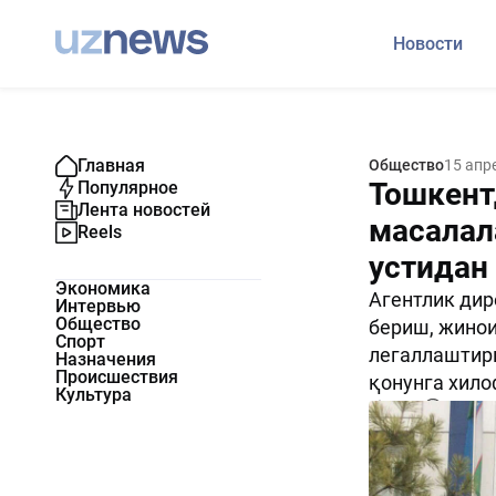
Новости
Главная
Общество
15 апр
Тошкент
Популярное
Лента новостей
масалал
Reels
устидан
Экономика
Агентлик дир
Интервью
Общество
бериш, жино
Спорт
легаллаштир
Назначения
Происшествия
қонунга хил
Культура
3416
0