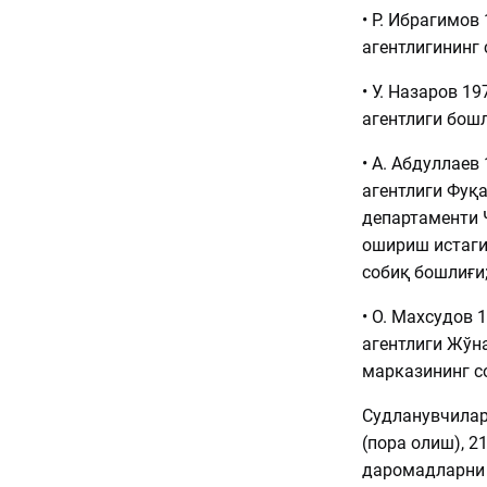
• Р. Ибрагимов
агентлигининг 
• У. Назаров 1
агентлиги бошл
• А. Абдуллаев
агентлиги Фуқ
департаменти 
ошириш истаги
собиқ бошлиғи
• О. Махсудов 
агентлиги Жўн
марказининг с
Судланувчилар
(пора олиш), 2
даромадларни 