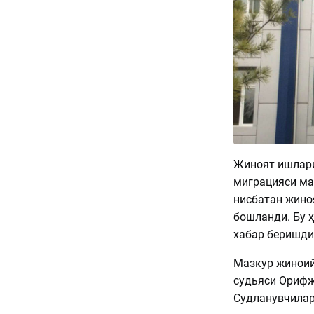
Жиноят ишлари
миграцияси ма
нисбатан жино
бошланди. Бу ҳ
хабар беришди
Мазкур жиноий
судьяси Орифж
Судланувчилар