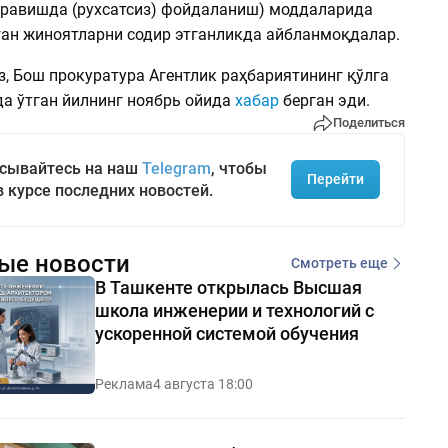
 равишда (рухсатсиз) фойдаланиш) моддаларида
ган жиноятларни содир этганликда айбланмоқдалар.
з, Бош прокуратура Агентлик раҳбариятининг қўлга
да ўтган йилнинг ноябрь ойида
хабар
берган эди.
Поделиться
сывайтесь на наш
Telegram
, чтобы
Перейти
в курсе последних новостей.
ые новости
Смотреть еще
В Ташкенте открылась Высшая
школа инженерии и технологий с
ускоренной системой обучения
Реклама
4 августа 18:00