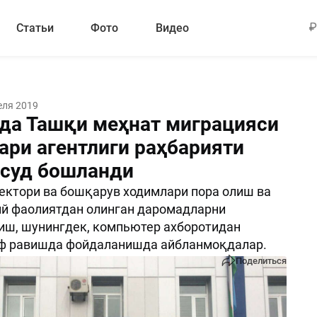
Статьи
Фото
Видео
еля 2019
да Ташқи меҳнат миграцияси
ари агентлиги раҳбарияти
 суд бошланди
ектори ва бошқарув ходимлари пора олиш ва
ий фаолиятдан олинган даромадларни
иш, шунингдек, компьютер ахборотидан
оф равишда фойдаланишда айбланмоқдалар.
Поделиться