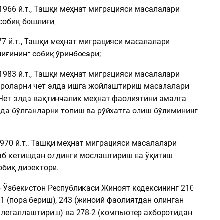
 1966 й.т., Ташқи меҳнат миграцияси масалалари
собиқ бошлиғи;
977 й.т., Ташқи меҳнат миграцияси масалалари
иғининг собиқ ўринбосари;
 1983 й.т., Ташқи меҳнат миграцияси масалалари
ароларни чет элда ишга жойлаштириш масалалари
Чет элда вақтинчалик меҳнат фаолиятини амалга
да бўлганларни топиш ва рўйхатга олиш бўлимининг
;
1970 й.т., Ташқи меҳнат миграцияси масалалари
аб кетишдан олдинги мослаштириш ва ўқитиш
обиқ директори.
 Ўзбекистон Республикаси Жиноят кодексининг 210
11 (пора бериш), 243 (жиноий фаолиятдан олинган
легаллаштириш) ва 278-2 (компьютер ахборотидан