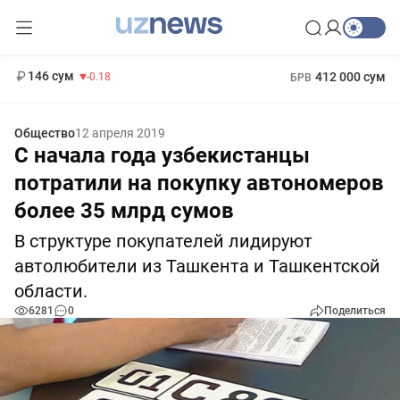
11 916 сум
28.92
13 749 сум
1 271 000 сум
32.19
МРОТ
146 сум
412 000 сум
-0.18
БРВ
Общество
12 апреля 2019
С начала года узбекистанцы
потратили на покупку автономеров
более 35 млрд сумов
В структуре покупателей лидируют
автолюбители из Ташкента и Ташкентской
области.
6281
0
Поделиться