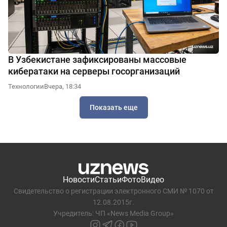
В Узбекистане зафиксированы массовые
кибератаки на серверы госорганизаций
Технологии
Вчера, 18:34
Показать еще
Новости
Статьи
Фото
Видео
Свидетельство о регистрации электронного СМИ № 1070 от
12.08.2015г.
Учредитель: ЧП «News Media Group»