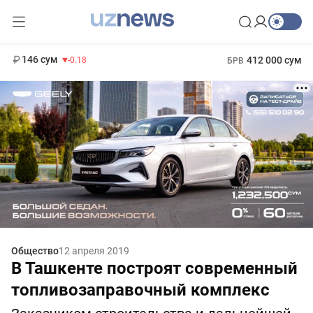
11 916 сум
28.92
13 749 сум
1 271 000 сум
32.19
МРОТ
146 сум
412 000 сум
-0.18
БРВ
Общество
12 апреля 2019
В Ташкенте построят современный
топливозаправочный комплекс