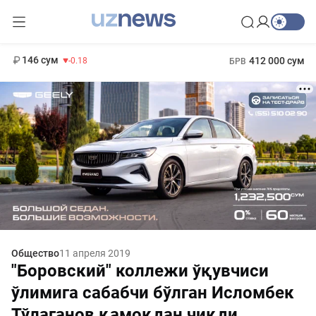
11 916 сум
28.92
13 749 сум
1 271 000 сум
32.19
МРОТ
146 сум
412 000 сум
-0.18
БРВ
Общество
11 апреля 2019
"Боровский" коллежи ўқувчиси
ўлимига сабабчи бўлган Исломбек
Тўлаганов қамоқдан чиқди