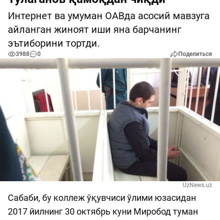
Интернет ва умуман ОАВда асосий мавзуга
айланган жиноят иши яна барчанинг
эътиборини тортди.
3988
0
Поделиться
UzNews.uz
Сабаби, бу коллеж ўқувчиси ўлими юзасидан
2017 йилнинг 30 октябрь куни Миробод туман