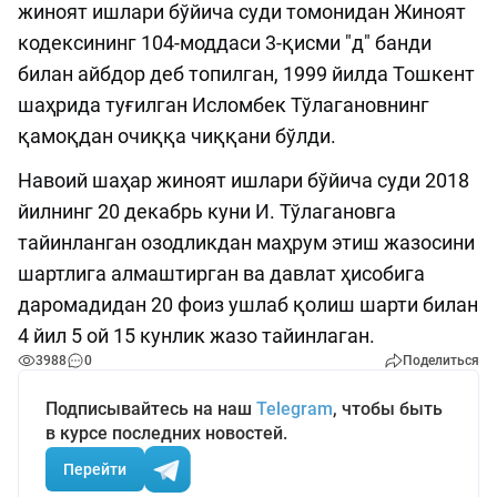
жиноят ишлари бўйича суди томонидан Жиноят
кодексининг 104-моддаси 3-қисми "д" банди
билан айбдор деб топилган, 1999 йилда Тошкент
шаҳрида туғилган Исломбек Тўлагановнинг
қамоқдан очиққа чиққани бўлди.
Навоий шаҳар жиноят ишлари бўйича суди 2018
йилнинг 20 декабрь куни И. Тўлагановга
тайинланган озодликдан маҳрум этиш жазосини
шартлига алмаштирган ва давлат ҳисобига
даромадидан 20 фоиз ушлаб қолиш шарти билан
4 йил 5 ой 15 кунлик жазо тайинлаган.
3988
0
Поделиться
Подписывайтесь на наш
Telegram
, чтобы быть
в курсе последних новостей.
Перейти