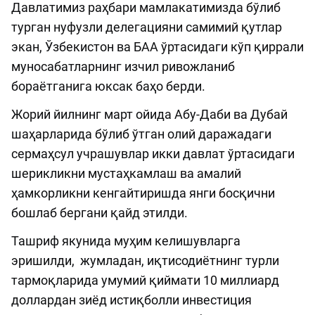
Давлатимиз раҳбари мамлакатимизда бўлиб
турган нуфузли делегацияни самимий қутлар
экан, Ўзбекистон ва БАА ўртасидаги кўп қиррали
муносабатларнинг изчил ривожланиб
бораётганига юксак баҳо берди.
Жорий йилнинг март ойида Абу-Даби ва Дубай
шаҳарларида бўлиб ўтган олий даражадаги
сермаҳсул учрашувлар икки давлат ўртасидаги
шерикликни мустаҳкамлаш ва амалий
ҳамкорликни кенгайтиришда янги босқични
бошлаб бергани қайд этилди.
Ташриф якунида муҳим келишувларга
эришилди, жумладан, иқтисодиётнинг турли
тармоқларида умумий қиймати 10 миллиард
доллардан зиёд истиқболли инвестиция