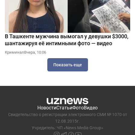
В Ташкенте мужчина вымогал у девушки $3000,
шантажируя её интимными фото — видео
Криминал
Вчера, 10:06
Показать еще
Новости
Статьи
Фото
Видео
Свидетельство о регистрации электронного СМИ № 1070 от
12.08.2015г.
Учредитель: ЧП «News Media Group»