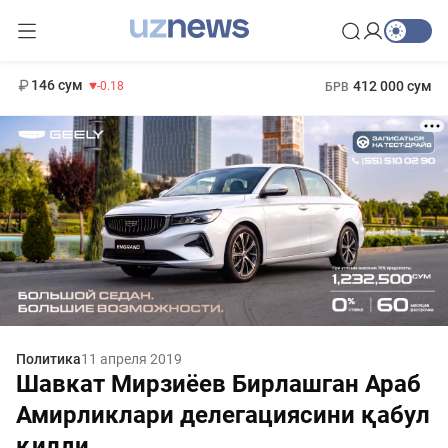
11 916 сум
28.92
13 749 сум
1 271 000 сум
32.19
МРОТ
146 сум
412 000 сум
-0.18
БРВ
Политика
11 апреля 2019
Шавкат Мирзиёев Бирлашган Араб
Амирликлари делегациясини қабул
қилди