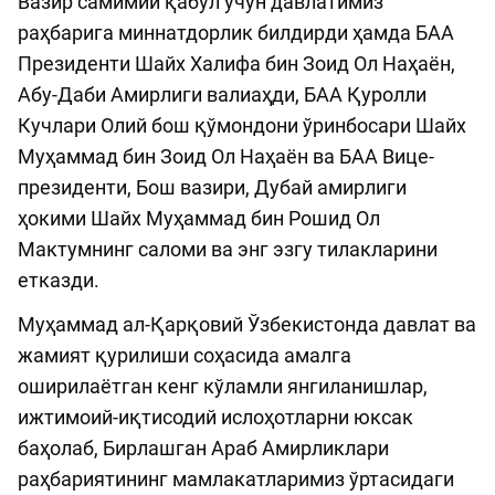
Вазир самимий қабул учун давлатимиз
раҳбарига миннатдорлик билдирди ҳамда БАА
Президенти Шайх Халифа бин Зоид Ол Наҳаён,
Абу-Даби Амирлиги валиаҳди, БАА Қуролли
Кучлари Олий бош қўмондони ўринбосари Шайх
Муҳаммад бин Зоид Ол Наҳаён ва БАА Вице-
президенти, Бош вазири, Дубай амирлиги
ҳокими Шайх Муҳаммад бин Рошид Ол
Мактумнинг саломи ва энг эзгу тилакларини
етказди.
Муҳаммад ал-Қарқовий Ўзбекистонда давлат ва
жамият қурилиши соҳасида амалга
оширилаётган кенг кўламли янгиланишлар,
ижтимоий-иқтисодий ислоҳотларни юксак
баҳолаб, Бирлашган Араб Амирликлари
раҳбариятининг мамлакатларимиз ўртасидаги