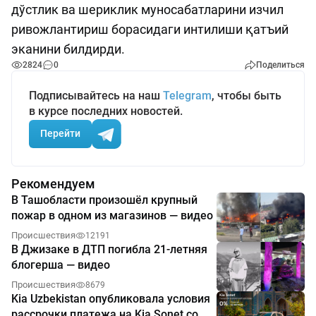
дўстлик ва шериклик муносабатларини изчил
ривожлантириш борасидаги интилиши қатъий
эканини билдирди.
2824
0
Поделиться
Подписывайтесь на наш
Telegram
, чтобы быть
в курсе последних новостей.
Перейти
Рекомендуем
В Ташобласти произошёл крупный
пожар в одном из магазинов — видео
Происшествия
12191
В Джизаке в ДТП погибла 21-летняя
блогерша — видео
Происшествия
8679
Kia Uzbekistan опубликовала условия
рассрочки платежа на Kia Sonet со