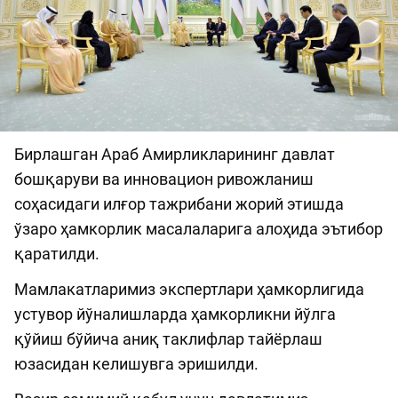
Бирлашган Араб Амирликларининг давлат
бошқаруви ва инновацион ривожланиш
соҳасидаги илғор тажрибани жорий этишда
ўзаро ҳамкорлик масалаларига алоҳида эътибор
қаратилди.
Мамлакатларимиз экспертлари ҳамкорлигида
устувор йўналишларда ҳамкорликни йўлга
қўйиш бўйича аниқ таклифлар тайёрлаш
юзасидан келишувга эришилди.