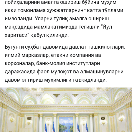
лойиҳаларини амалга ошириш бўйича муҳим
икки томонлама ҳужжатларнинг катта тўплами
имзоланди. Уларни тўлиқ амалга ошириш
мақсадида мамлакатимизда тегишли “Йўл
харитаси” қабул қилинди.
Бугунги суҳбат давомида давлат ташкилотлари,
илмий марказлар, етакчи компания ва
корхоналар, банк-молия институтлари
даражасида фаол мулоқот ва алмашинувларни
давом эттириш муҳимлиги таъкидланди.