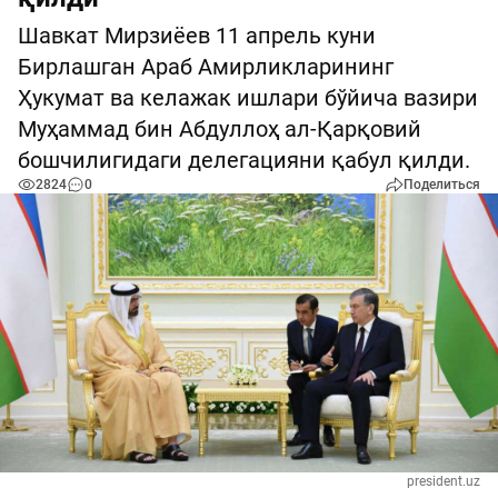
Шавкат Мирзиёев 11 апрель куни
Бирлашган Араб Амирликларининг
Ҳукумат ва келажак ишлари бўйича вазири
Муҳаммад бин Абдуллоҳ ал-Қарқовий
бошчилигидаги делегацияни қабул қилди.
2824
0
Поделиться
president.uz