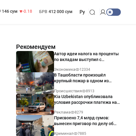
13 749 сум
32.19
МРОТ
1 271 000 сум
146 сум
-0.18
БРВ
412 000 сум
Ру
Рекомендуем
Автор идеи налога на проценты
по вкладам выступил с
разъяснением
Экономика
12334
В Ташобласти произошёл
крупный пожар в одном из
магазинов — видео
Происшествия
8913
Kia Uzbekistan опубликовала
условия рассрочки платежа на
Kia Sonet со ставкой от 0%
Реклама
8279
годовых
Присвоено 7,4 млрд сумов:
вынесен приговор по делу об
обрушении путепровода в
Криминал
7885
Ташкенте