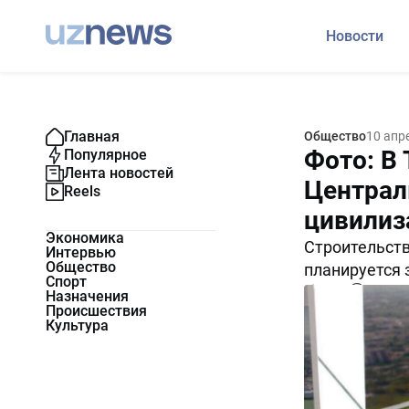
Новости
Главная
Общество
10 апр
Фото: В
Популярное
Лента новостей
Централ
Reels
цивилиз
Экономика
Строительст
Интервью
Общество
планируется 
Спорт
9166
0
Назначения
Происшествия
Культура