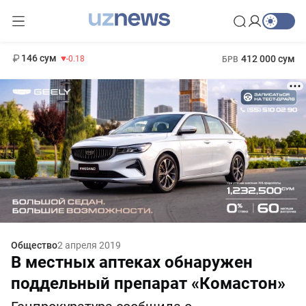
11 916 сум
28.92
13 749 сум
1 271 000 сум
32.19
МРОТ
146 сум
412 000 сум
-0.18
БРВ
Общество
2 апреля 2019
В местных аптеках обнаружен
поддельный препарат «Комастон»