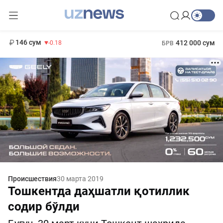
11 916 сум
28.92
13 749 сум
1 271 000 сум
32.19
МРОТ
146 сум
412 000 сум
-0.18
БРВ
Происшествия
30 марта 2019
Тошкентда даҳшатли қотиллик
содир бўлди