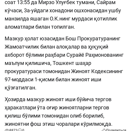
соат 13:55 да Мирзо Улуғбек тумани, Сайрам
кўчаси, 3а-уйдаги хонадони ошхонасидан ушбу
манзилда яшаган О.К.нинг мурдаси қотиллик
аломатлари билан топилган.
Мазкур ҳолат юзасидан Бош Прокуратуранинг
Жамоатчилик билан алоқалар ва ҳуқуқий
ахборот бўлими раҳбари Сурайё Раҳмонованинг
маълум қилишича, Тошкент шаҳар
прокуратураси томонидан Жиноят Кодексининг
97-моддаси 1-қисми билан жиноят иши
қўзғатилган.
Ҳозирда мазкур жиноят иши бўйича тергов
ҳаракатлари ўта оғир жиноятларни тергов
қилиш бўлими томонидан олиб борилиб,
жиноятни фош этиш чоралари кўрилмоқда.
8873
0
Поделиться