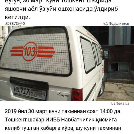
Бугун, 30 март куни Тошкент шаҳрида
яшовчи аёл ўз уйи ошхонасида ўлдириб
кетилди.
8873
0
Поделиться
UzNews.uz
2019 йил 30 март куни тахминан соат 14:00 да
Тошкент шаҳар ИИББ Навбатчилик қисмига
келиб тушган хабарга кўра, шу куни тахминан