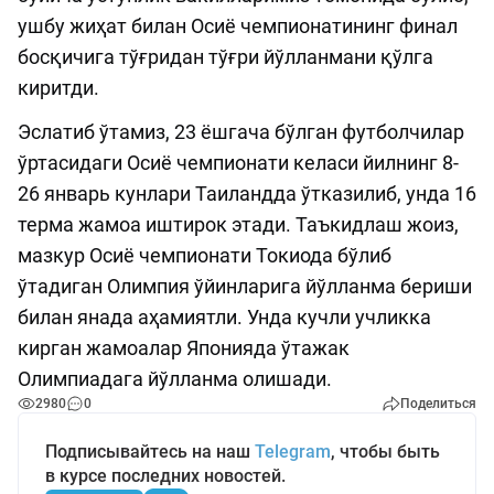
ушбу жиҳат билан Осиё чемпионатининг финал
босқичига тўғридан тўғри йўлланмани қўлга
киритди.
Эслатиб ўтамиз, 23 ёшгача бўлган футболчилар
ўртасидаги Осиё чемпионати келаси йилнинг 8-
26 январь кунлари Таиландда ўтказилиб, унда 16
терма жамоа иштирок этади. Таъкидлаш жоиз,
мазкур Осиё чемпионати Токиода бўлиб
ўтадиган Олимпия ўйинларига йўлланма бериши
билан янада аҳамиятли. Унда кучли учликка
кирган жамоалар Японияда ўтажак
Олимпиадага йўлланма олишади.
2980
0
Поделиться
Подписывайтесь на наш
Telegram
, чтобы быть
в курсе последних новостей.