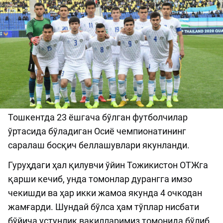
Тошкентда 23 ёшгача бўлган футболчилар
ўртасида бўладиган Осиё чемпионатининг
саралаш босқич беллашувлари якунланди.
Гуруҳдаги ҳал қилувчи ўйин Тожикистон ОТЖга
қарши кечиб, унда томонлар дурангга имзо
чекишди ва ҳар икки жамоа якунда 4 очкодан
жамғарди. Шундай бўлса ҳам тўплар нисбати
бўйича устунлик вакилларимиз томонида бўлиб,