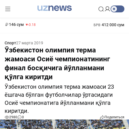
11 916 сум
28.92
13 749 сум
1 271 000 сум
32.19
МРОТ
146 сум
412 000 сум
-0.18
БРВ
Спорт
27 марта 2019
Ўзбекистон олимпия терма
жамоаси Осиё чемпионатининг
финал босқичига йўлланмани
қўлга киритди
Ўзбекистон олимпия терма жамоаси 23
ёшгача бўлган футболчилар ўртасидаги
Осиё чемпионатига йўлланмани қўлга
киритди.
2980
0
Поделиться