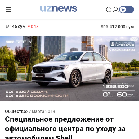
11 916 сум
28.92
13 749 сум
1 271 000 сум
32.19
МРОТ
146 сум
412 000 сум
-0.18
БРВ
Общество
27 марта 2019
Специальное предложение от
официального центра по уходу за
автомобилем Shell