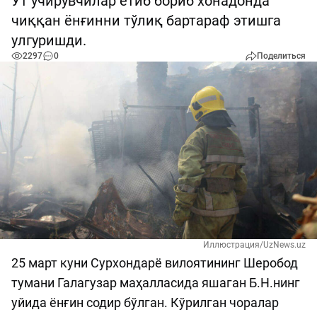
Ўт ўчирувчилар етиб бориб хонадонда
чиққан ёнғинни тўлиқ бартараф этишга
улгуришди.
2297
0
Поделиться
Иллюстрация/UzNews.uz
25 март куни Сурхондарё вилоятининг Шеробод
тумани Галагузар маҳалласида яшаган Б.Н.нинг
уйида ёнғин содир бўлган. Кўрилган чоралар