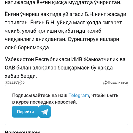
натижасида ёнғин қисқа муддатда ўчирилган.
Ёнғин ўчириш вақтида уй эгаси Б.Н.нинг жасади
топилган. Ёнғин Б.Н. уйида маст ҳолда сигарет
чекиб, ухлаб қолиши оқибатида келиб
чиққанлиги аниқланган. Суриштирув ишлари
олиб борилмоқда.
Ўзбекистон Республикаси ИИВ Жамоатчилик ва
ОАВ билан алоқалар бошқармаси бу ҳақда
хабар берди.
2297
0
Поделиться
Подписывайтесь на наш
Telegram
, чтобы быть
в курсе последних новостей.
Перейти
Рекомендуем