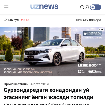
11 916 сум
28.92
13 749 сум
1 271 000 сум
32.19
МРОТ
146 сум
412 000 сум
-0.18
БРВ
Происшествия
25 марта 2019
Сурхондарёдаги хонадондан уй
эгасининг ёнган жасади топилди