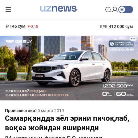
11 916 сум
28.92
13 749 сум
1 271 000 сум
32.19
МРОТ
146 сум
412 000 сум
-0.18
БРВ
Происшествия
25 марта 2019
Самарқандда аёл эрини пичоқлаб,
воқеа жойидан яширинди