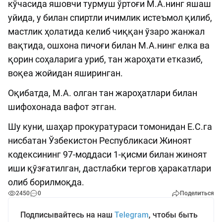
кўчасида яшовчи турмуш ўртоғи М.А.нинг яшаш
уйида, у билан спиртли ичимлик истеъмол қилиб,
мастлик ҳолатида келиб чиққан ўзаро жанжал
вақтида, ошхона пичоғи билан М.А.нинг елка ва
қорин соҳаларига уриб, тан жароҳати етказиб,
воқеа жойидан яширинган.
Оқибатда, М.А. олган тан жароҳатлари билан
шифохонада вафот этган.
Шу куни, шаҳар прокуратураси томонидан Е.С.га
нисбатан Ўзбекистон Республикаси Жиноят
кодексининг 97-моддаси 1-қисми билан жиноят
иши қўзғатилган, дастлабки тергов ҳаракатлари
олиб борилмоқда.
2450
0
Поделиться
Подписывайтесь на наш
Telegram
, чтобы быть