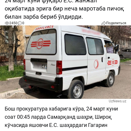
24 март куни фуқаро Е.С. жанжал
оқибатида эрига бир неча маротаба пичоқ
билан зарба бериб ўлдирди.
2450
0
Поделиться
UzNews.uz
Бош прокуратура хабарига кўра, 24 март куни
соат 00:45 ларда Самарқанд шаҳри, Широқ
кўчасида яшовчи Е.С. шаҳардаги Гагарин