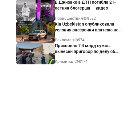
В Джизаке в ДТП погибла 21-
летняя блогерша — видео
Происшествия
8582
Kia Uzbekistan опубликовала
условия рассрочки платежа на
Kia Sonet со ставкой от 0%
Реклама
8574
годовых
Присвоено 7,4 млрд сумов:
вынесен приговор по делу об
обрушении путепровода в
Криминал
8174
Ташкенте