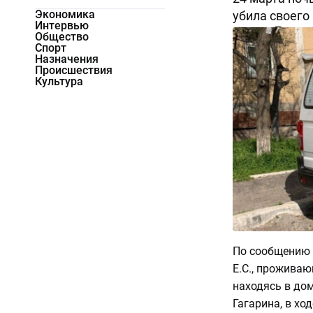
Экономика
убила своего
Интервью
11409
0
Общество
Спорт
Назначения
Происшествия
Культура
По сообщению Г
Е.С., прожива
находясь в дом
Гагарина, в хо