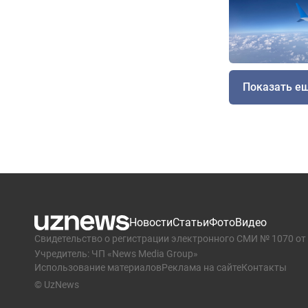
Показать е
Новости
Статьи
Фото
Видео
Свидетельство о регистрации электронного СМИ № 1070 от 
Учредитель: ЧП «News Media Group»
Использование материалов
Реклама на сайте
Контакты
© UzNews