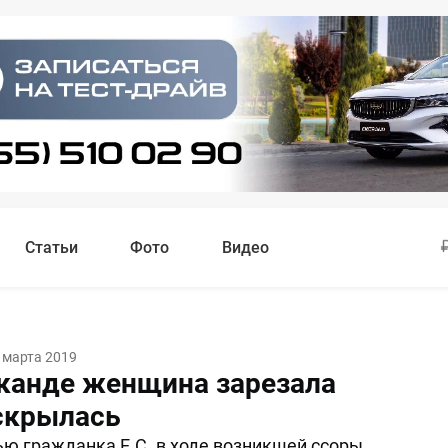
Статьи
Фото
Видео
 марта 2019
канде женщина зарезала
скрылась
ью гражданка Е.С. в ходе возникшей ссоры