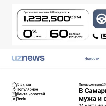
Новости
Главная
Происшествия
25
В Самар
Популярное
Лента новостей
мужа и 
Reels
24 марта ноч