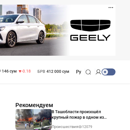
11 916 сум
28.92
13 749 сум
32.19
МРОТ
1 271 000 сум
146 сум
-0.18
БРВ
412 000 сум
Ру
Рекомендуем
В Ташобласти произошёл
крупный пожар в одном из
магазинов — видео
Происшествия
12079