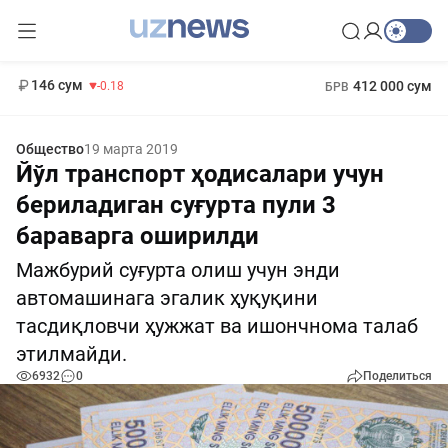
11 916 сум
28.92
13 749 сум
1 271 000 сум
32.19
МРОТ
146 сум
412 000 сум
-0.18
БРВ
Общество
19 марта 2019
Йўл транспорт ҳодисалари учун
бериладиган суғурта пули 3
бараварга оширилди
Мажбурий суғурта олиш учун энди
автомашинага эгалик ҳуқуқини
тасдиқловчи ҳужжат ва ишончнома талаб
этилмайди.
6932
0
Поделиться