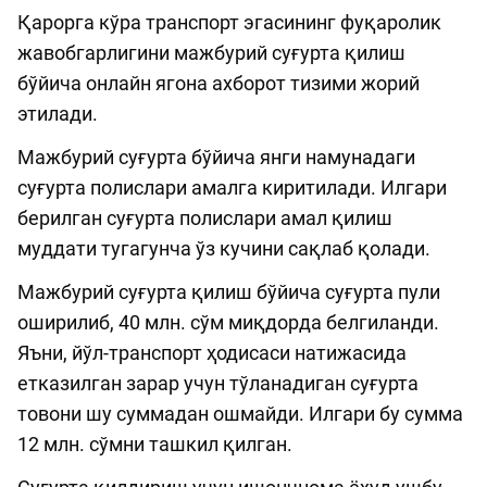
Қарорга кўра транспорт эгасининг фуқаролик
жавобгарлигини мажбурий суғурта қилиш
бўйича онлайн ягона ахборот тизими жорий
этилади.
Мажбурий суғурта бўйича янги намунадаги
суғурта полислари амалга киритилади. Илгари
берилган суғурта полислари амал қилиш
муддати тугагунча ўз кучини сақлаб қолади.
Мажбурий суғурта қилиш бўйича суғурта пули
оширилиб, 40 млн. сўм миқдорда белгиланди.
Яъни, йўл-транспорт ҳодисаси натижасида
етказилган зарар учун тўланадиган суғурта
товони шу суммадан ошмайди. Илгари бу сумма
12 млн. сўмни ташкил қилган.