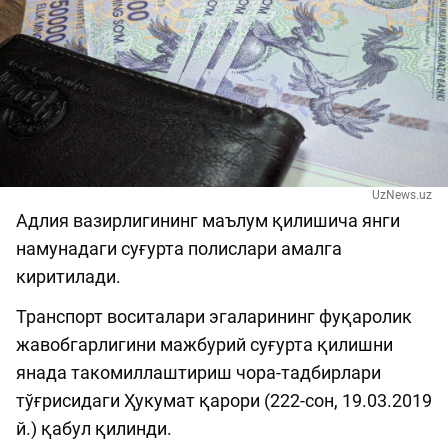
UzNews.uz
Адлия вазирлигининг маълум қилишича янги
намунадаги суғурта полислари амалга
киритилади.
Транспорт воситалари эгаларининг фуқаролик
жавобгарлигини мажбурий суғурта қилишни
янада такомиллаштириш чора-тадбирлари
тўғрисидаги Ҳукумат қарори (222-сон, 19.03.2019
й.) қабул қилинди.