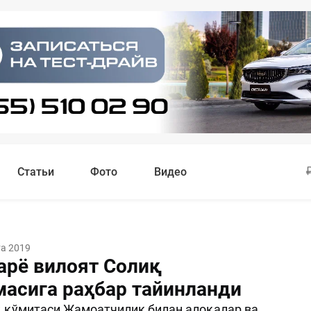
Статьи
Фото
Видео
та 2019
рё вилоят Солиқ
асига раҳбар тайинланди
 қўмитаси Жамоатчилик билан алоқалар ва