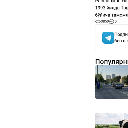
Равшанжон Нас
1993 йилда То
бўйича тамомл
3859
0
Подпи
быть 
Популярн