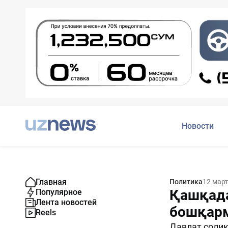
Новости
Главная
Политика
12 мар
Қашқада
Популярное
Лента новостей
бошқарм
Reels
Давлат солиқ