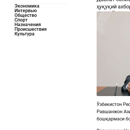
Экономика
ҳуқуқий ахбо
Интервью
3859
0
Общество
Спорт
Назначения
Происшествия
Культура
Ўзбекистон Ре
Равшанжон Ази
бошқармаси бо