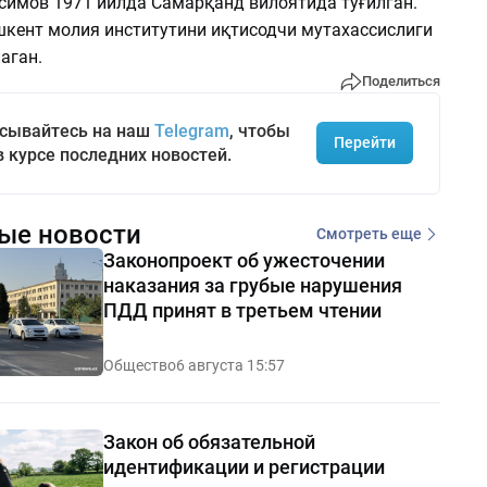
имов 1971 йилда Самарқанд вилоятида туғилган.
шкент молия институтини иқтисодчи мутахассислиги
аган.
Поделиться
сывайтесь на наш
Telegram
, чтобы
Перейти
в курсе последних новостей.
ые новости
Смотреть еще
Законопроект об ужесточении
наказания за грубые нарушения
ПДД принят в третьем чтении
Общество
6 августа 15:57
Закон об обязательной
идентификации и регистрации