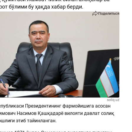
рот бўлими бу ҳақда хабар берди.
Поделиться
soliq.uz
спубликаси Президентининг фармойишига асосан
мович Насимов Қашқадарё вилояти давлат солиқ
шлиғи этиб тайинланган.