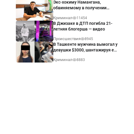
Экс-хокиму Намангана,
обвиняемому в получении
взятки $60 тыс., вынесли
Криминал
11454
приговор
В Джизаке в ДТП погибла 21-
летняя блогерша — видео
Происшествия
8945
В Ташкенте мужчина вымогал у
девушки $3000, шантажируя её
интимными фото — видео
Криминал
8883