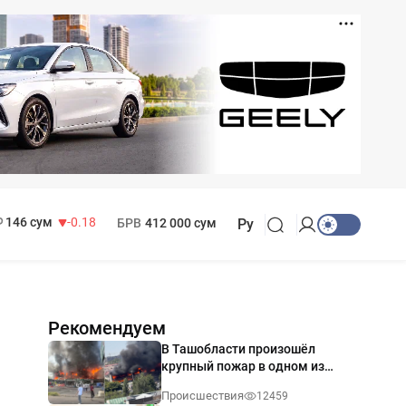
11 916 сум
28.92
13 749 сум
32.19
МРОТ
1 271 000 сум
146 сум
-0.18
БРВ
412 000 сум
Ру
Рекомендуем
В Ташобласти произошёл
крупный пожар в одном из
магазинов — видео
Происшествия
12459