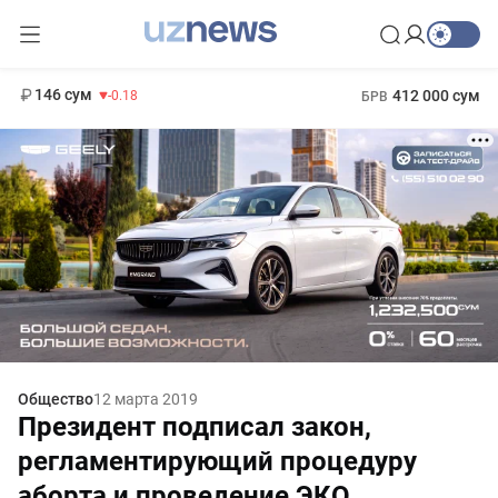
11 916 сум
28.92
13 749 сум
1 271 000 сум
32.19
МРОТ
146 сум
412 000 сум
-0.18
БРВ
Общество
12 марта 2019
Президент подписал закон,
регламентирующий процедуру
аборта и проведение ЭКО