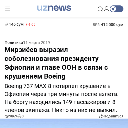
11 887 сум
-55.49
13 717 сум
1 271 000 сум
-25.83
МРОТ
146 сум
412 000 сум
-1.05
БРВ
Политика
11 марта 2019
Мирзиёев выразил
соболезнования президенту
Эфиопии и главе ООН в связи с
крушением Boeing
Boeing 737 MAX 8 потерпел крушение в
Эфиопии через три минуты после взлета.
На борту находились 149 пассажиров и 8
членов экипажа. Никто из них не выжил.
9869
0
Поделиться