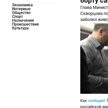
борту с
Экономика
Глава Минист
Интервью
Общество
Скворцова по
Спорт
заболел живо
Назначения
Происшествия
7007
0
Культура
Как
сообщает
Т
российской ав