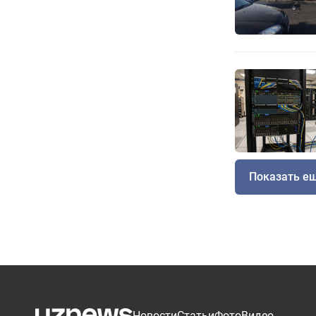
Показать е
Новости
Статьи
Фото
Видео