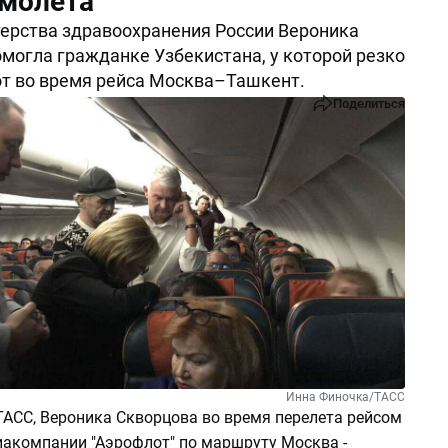
амолета
ерства здравоохранения России Вероника
могла гражданке Узбекистана, у которой резко
т во время рейса Москва–Ташкент.
Поделиться
Инна Финочка/ТАСС
АСС, Вероника Скворцова во время перелета рейсом
иакомпании "Аэрофлот" по маршруту Москва -