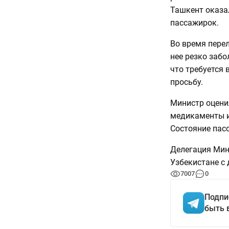
Ташкент оказа
пассажирок.
Во время перел
нее резко забо
что требуется 
просьбу.
Министр оцени
медикаменты из
Состояние пас
Делегация Мин
Узбекистане с
7007
0
Подпи
быть 