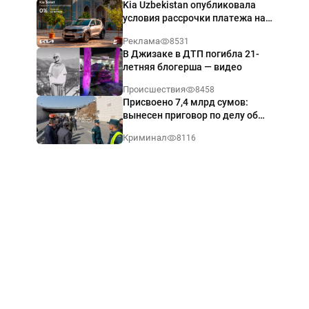
Kia Uzbekistan опубликовала
условия рассрочки платежа на
Kia Sonet со ставкой от 0%
Реклама
8531
годовых
В Джизаке в ДТП погибла 21-
летняя блогерша — видео
Происшествия
8458
Присвоено 7,4 млрд сумов:
вынесен приговор по делу об
обрушении путепровода в
Криминал
8116
Ташкенте