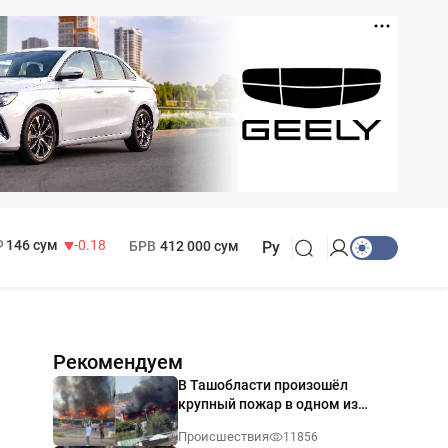
11 916 сум
28.92
13 749 сум
32.19
МРОТ
1 271 000 сум
146 сум
-0.18
БРВ
412 000 сум
Ру
Рекомендуем
В Ташобласти произошёл
крупный пожар в одном из
магазинов — видео
Происшествия
11856