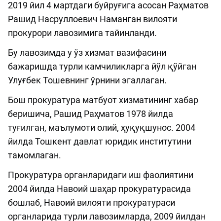
2019 йил 4 мартдаги буйруғига асосан Раҳматов
Рашид Насруллоевич Наманган вилояти
прокурори лавозимига тайинланди.
Бу лавозимда у ўз хизмат вазифасини
бажаришда турли камчиликларга йўл қўйган
Улуғбек Тошевнинг ўрнини эгаллаган.
Бош прокуратура матбуот хизматининг хабар
беришича, Рашид Раҳматов 1978 йилда
туғилган, маълумоти олий, ҳуқуқшунос. 2004
йилда Тошкент давлат юридик институтини
тамомлаган.
Прокуратура органларидаги иш фаолиятини
2004 йилда Навоий шаҳар прокуратурасида
бошлаб, Навоий вилояти прокуратураси
органларида турли лавозимларда, 2009 йилдан