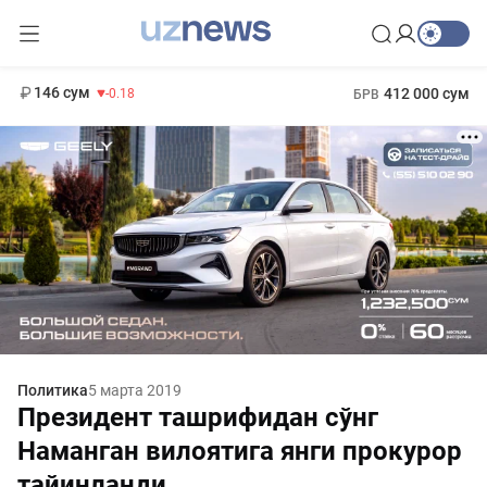
11 916 сум
28.92
13 749 сум
1 271 000 сум
32.19
МРОТ
146 сум
412 000 сум
-0.18
БРВ
Политика
5 марта 2019
Президент ташрифидан сўнг
Наманган вилоятига янги прокурор
тайинланди