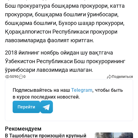
Бош прокуратура бошқарма прокурори, катта
прокурори, бошқарма бошлиғи ўринбосари,
бошқарма бошлиғи, Бухоро шаҳар прокурори,
Қорақалпоғистон Республикаси прокурори
лавозимларида фаолият юритган.
2018 йилнинг ноябрь ойидан шу вақтгача
Ўзбекистон Республикаси Бош прокурорининг
ўринбосари лавозимида ишлаган.
5090
0
Поделиться
Подписывайтесь на наш
Telegram
, чтобы быть
в курсе последних новостей.
Перейти
Рекомендуем
В Ташобласти произошёл крупный