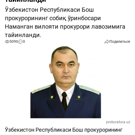
Ўзбекистон Республикаси Бош
прокурорининг собиқ ўринбосари
Наманган вилояти прокурори лавозимига
тайинланди.
5090
0
Поделиться
prokuratura.uz
Ўзбекистон Республикаси Бош прокурорининг