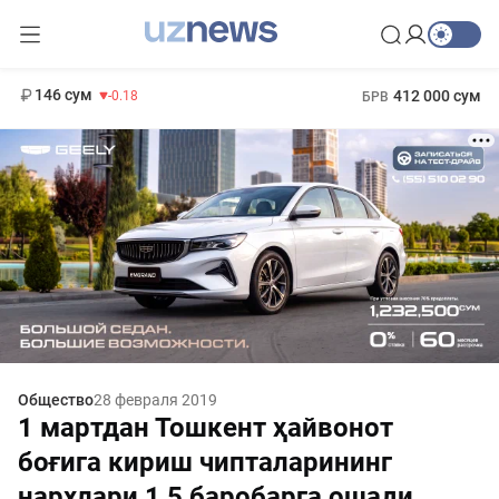
11 916 сум
28.92
13 749 сум
1 271 000 сум
32.19
МРОТ
146 сум
412 000 сум
-0.18
БРВ
Общество
28 февраля 2019
1 мартдан Тошкент ҳайвонот
боғига кириш чипталарининг
нархлари 1,5 баробарга ошади