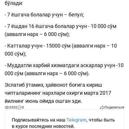
бўлади:
- 7 ёшгача болалар учун – бепул;
- 7 ёшдан 16 ёшгача болалар учун - 10 000 сўм
(аввалги нарх – 6 000 сўм);
- Катталар учун - 15000 сўм (аввалги нарх – 10
000 сўм);
- Муддатли харбий хизматдаги аскарлар учун -10
000 сўм (аввалги нарх – 6 000 сўм).
Эслатиб ўтамиз, ҳайвонот боғига кириш
чипталарининг нархлари охирги марта 2017
йилнинг июнь ойида ошган эди.
2332
0
Поделиться
Подписывайтесь на наш
Telegram
, чтобы быть
в курсе последних новостей.