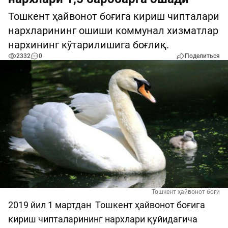
Тошкент ҳайвонот боғига кириш чипталари
нархларининг ошиши коммунал хизматлар
нархининг кўтарилишига боғлиқ.
2332
0
Поделиться
Тошкент ҳайвонот боғи
2019 йил 1 мартдан Тошкент ҳайвонот боғига
кириш чипталарининг нархлари қуйидагича