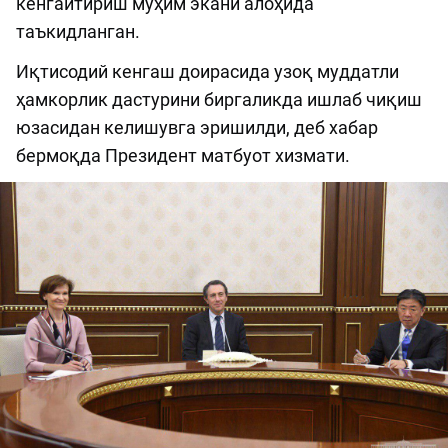
кенгайтириш муҳим экани алоҳида
таъкидланган.
Иқтисодий кенгаш доирасида узоқ муддатли
ҳамкорлик дастурини биргаликда ишлаб чиқиш
юзасидан келишувга эришилди, деб хабар
бермоқда Президент матбуот хизмати.