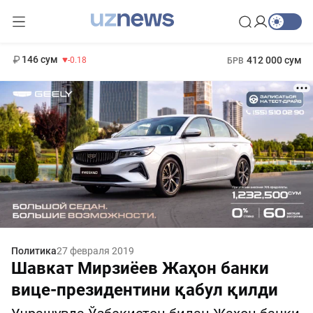
11 916 сум
28.92
13 749 сум
1 271 000 сум
32.19
МРОТ
146 сум
412 000 сум
-0.18
БРВ
Политика
27 февраля 2019
Шавкат Мирзиёев Жаҳон банки
вице-президентини қабул қилди