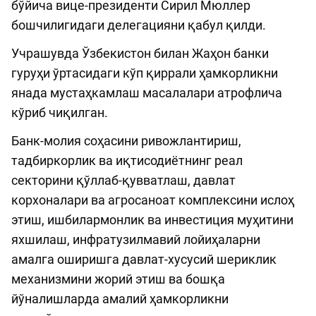
бўйича вице-президенти Сирил Мюллер
бошчилигидаги делегацияни қабул қилди.
Учрашувда Ўзбекистон билан Жаҳон банки
гуруҳи ўртасидаги кўп қиррали ҳамкорликни
янада мустаҳкамлаш масалалари атрофлича
кўриб чиқилган.
Банк-молия соҳасини ривожлантириш,
тадбиркорлик ва иқтисодиётнинг реал
секторини қўллаб-қувватлаш, давлат
корхоналари ва агросаноат комплексини ислоҳ
этиш, ишбилармонлик ва инвестиция муҳитини
яхшилаш, инфратузилмавий лойиҳаларни
амалга оширишга давлат-хусусий шериклик
механизмини жорий этиш ва бошқа
йўналишларда амалий ҳамкорликни