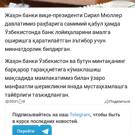
Жаҳон банки вице-президенти Сирил Мюллер
давлатимиз раҳбарига самимий қабул ҳамда
Ўзбекистонда банк лойиҳаларини амалга
оширишга қаратилаётган эътибор учун
миннатдорлик билдирган.
Жаҳон банки Ўзбекистон ва бутун минтақанинг
барқарор тараққиётига кўмаклашиш
мақсадида мамлакатимиз билан ўзаро
манфаатли шерикликни янада мустаҳкамлашга
тайёрлиги таъкидланган.
3531
0
Поделиться
Подписывайтесь на наш
Telegram
, чтобы быть
в курсе последних новостей.
Перейти