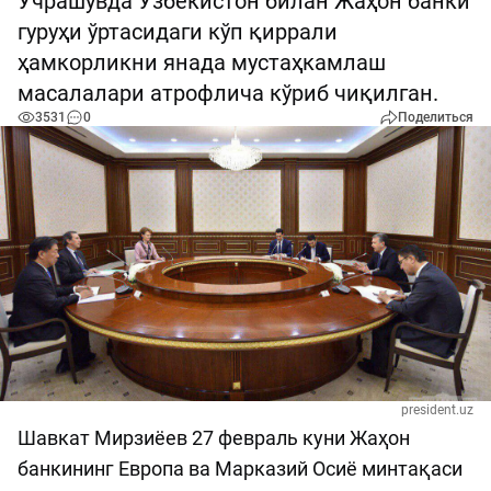
Учрашувда Ўзбекистон билан Жаҳон банки
гуруҳи ўртасидаги кўп қиррали
ҳамкорликни янада мустаҳкамлаш
масалалари атрофлича кўриб чиқилган.
3531
0
Поделиться
president.uz
Шавкат Мирзиёев 27 февраль куни Жаҳон
банкининг Европа ва Марказий Осиё минтақаси