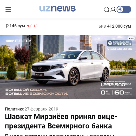
11 916 сум
28.92
13 749 сум
1 271 000 сум
32.19
МРОТ
146 сум
412 000 сум
-0.18
БРВ
Политика
27 февраля 2019
Шавкат Мирзиёев принял вице-
президента Всемирного банка