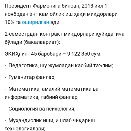
Президент Фармонига биноан, 2018 йил 1
ноябрдан энг кам ойлик иш ҳақи миқдорлари
10% га
оширилган
эди.
2-семестрдан контракт миқдорлари қуйидагича
бўлади (бакалавриат):
ЭКИҲнинг 45 баробари – 9 122 850 сўм:
- Педагогика, шу жумладан касбий таълим;
- Гуманитар фанлар;
- Математика, амалий математика ва
информатика, табиий фанлар;
- Социология ва психология;
- Муҳандислик иши, ишлаб чиқариш
технологиялари;