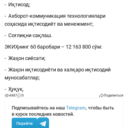
- Иқтисод;
- Ахборот-коммуникация технологиялари
соҳасида иқтисодиёт ва менежмент;
- Соғлиқни сақлаш.
ЭКИҲнинг 60 баробари – 12 163 800 сўм:
- Жаҳон сиёсати;
- Жаҳон иқтисодиёти ва халқаро иқтисодий
муносабатлар;
- Ҳуқуқ.
4487
0
Поделиться
Подписывайтесь на наш
Telegram
, чтобы быть
в курсе последних новостей.
Перейти