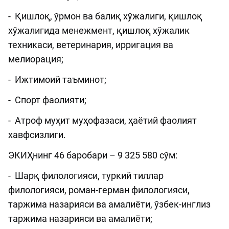
- Қишлоқ, ўрмон ва балиқ хўжалиги, қишлоқ
хўжалигида менежмент, қишлоқ хўжалик
техникаси, ветеринария, ирригация ва
мелиорация;
- Ижтимоий таъминот;
- Спорт фаолияти;
- Атроф муҳит муҳофазаси, ҳаётий фаолият
хавфсизлиги.
ЭКИҲнинг 46 баробари – 9 325 580 сўм:
- Шарқ филологияси, туркий тиллар
филологияси, роман-герман филологияси,
таржима назарияси ва амалиёти, ўзбек-инглиз
таржима назарияси ва амалиёти;