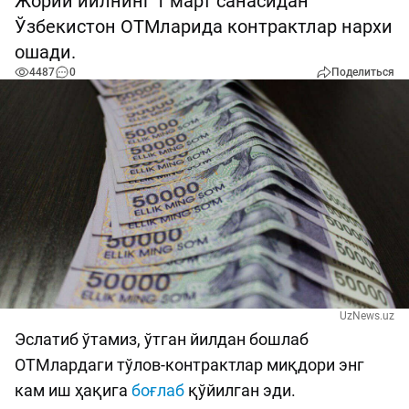
Жорий йилнинг 1 март санасидан
Ўзбекистон ОТМларида контрактлар нархи
ошади.
4487
0
Поделиться
UzNews.uz
Эслатиб ўтамиз, ўтган йилдан бошлаб
ОТМлардаги тўлов-контрактлар миқдори энг
кам иш ҳақига
боғлаб
қўйилган эди.