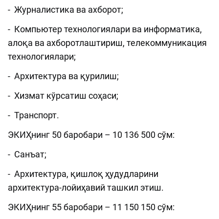
- Журналистика ва ахборот;
- Компьютер технологиялари ва информатика,
алоқа ва ахборотлаштириш, телекоммуникация
технологиялари;
- Архитектура ва қурилиш;
- Хизмат кўрсатиш соҳаси;
- Транспорт.
ЭКИҲнинг 50 баробари – 10 136 500 сўм:
- Санъат;
- Архитектура, қишлоқ ҳудудларини
архитектура-лойиҳавий ташкил этиш.
ЭКИҲнинг 55 баробари – 11 150 150 сўм: