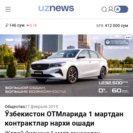
11 916 сум
28.92
13 749 сум
1 271 000 сум
32.19
МРОТ
146 сум
412 000 сум
-0.18
БРВ
Общество
27 февраля 2019
Ўзбекистон ОТМларида 1 мартдан
контрактлар нархи ошади