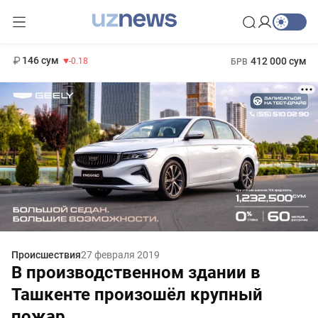
11 916 сум
28.92
13 749 сум
1 271 000 сум
32.19
МРОТ
146 сум
412 000 сум
-0.18
БРВ
Происшествия
27 февраля 2019
В производственном здании в
Ташкенте произошёл крупный
пожар