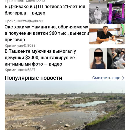
Происшествия
12213
В Джизаке в ДТП погибла 21-летняя
блогерша — видео
Происшествия
8693
Экс-хокиму Намангана, обвиняемому
в получении взятки $60 тыс., вынесли
приговор
Криминал
8088
В Ташкенте мужчина вымогал у
девушки $3000, шантажируя её
интимными фото — видео
Криминал
6887
Популярные новости
Смотреть еще