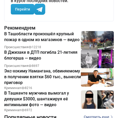
в курсе последних новостей.
Перейти
Рекомендуем
В Ташобласти произошёл крупный
пожар в одном из магазинов — видео
Происшествия
12218
В Джизаке в ДТП погибла 21-летняя
блогерша — видео
Происшествия
8697
Экс-хокиму Намангана, обвиняемому
в получении взятки $60 тыс., вынесли
приговор
Криминал
8216
В Ташкенте мужчина вымогал у
девушки $3000, шантажируя её
интимными фото — видео
Криминал
6972
Популярные новости
Смотреть еще