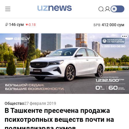
11 916 сум
28.92
13 749 сум
1 271 000 сум
32.19
МРОТ
146 сум
412 000 сум
-0.18
БРВ
Общество
27 февраля 2019
В Ташкенте пресечена продажа
психотропных веществ почти на
полмиллиарда сумов